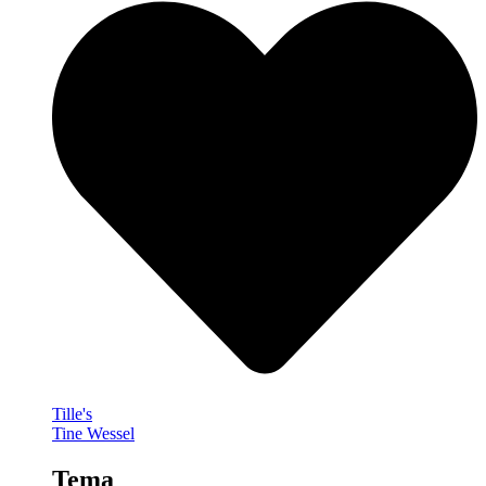
Tille's
Tine Wessel
Tema