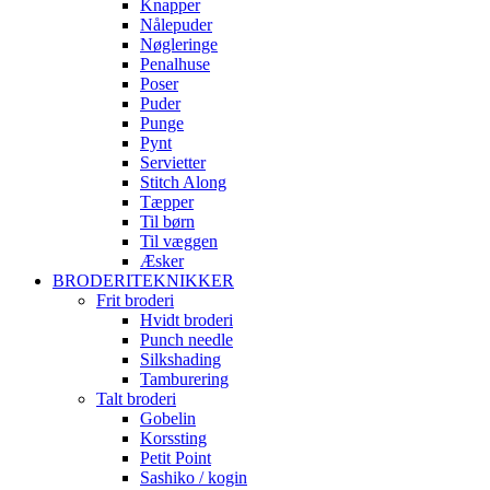
Knapper
Nålepuder
Nøgleringe
Penalhuse
Poser
Puder
Punge
Pynt
Servietter
Stitch Along
Tæpper
Til børn
Til væggen
Æsker
BRODERITEKNIKKER
Frit broderi
Hvidt broderi
Punch needle
Silkshading
Tamburering
Talt broderi
Gobelin
Korssting
Petit Point
Sashiko / kogin