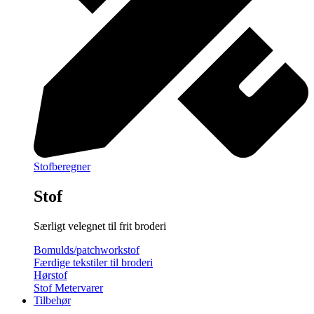
Stofberegner
Stof
Særligt velegnet til frit broderi
Bomulds/patchworkstof
Færdige tekstiler til broderi
Hørstof
Stof Metervarer
Tilbehør