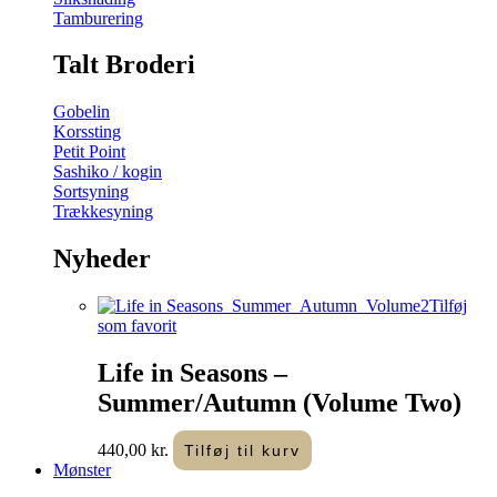
Tamburering
Talt Broderi
Gobelin
Korssting
Petit Point
Sashiko / kogin
Sortsyning
Trækkesyning
Nyheder
Tilføj
som favorit
Life in Seasons –
Summer/Autumn (Volume Two)
440,00
kr.
Tilføj til kurv
Mønster