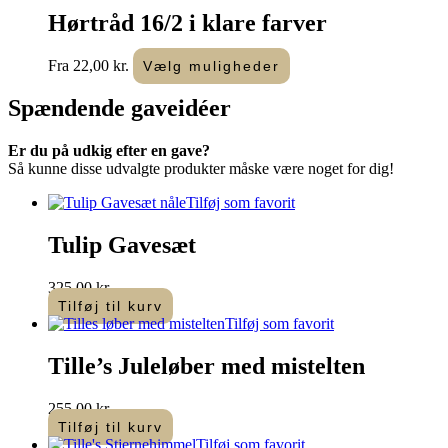
Hørtråd 16/2 i klare farver
Dette
Fra
22,00
kr.
Vælg muligheder
vare
har
Spændende
gaveidéer
flere
varianter.
Er du på udkig efter en gave?
Mulighederne
Så kunne disse udvalgte produkter måske være noget for dig!
kan
vælges
Tilføj som favorit
på
varesiden
Tulip Gavesæt
325,00
kr.
Tilføj til kurv
Tilføj som favorit
Tille’s Juleløber med mistelten
255,00
kr.
Tilføj til kurv
Tilføj som favorit