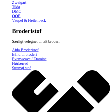
Zweigart
Tilda
DMC
OOE
Vaupel & Heilenbeck
Broderistof
Særligt velegnet til talt broderi
Aida Broderistof
Bånd til broderi
Evenweave / Etamine
Hørlærred
Stramaj stof