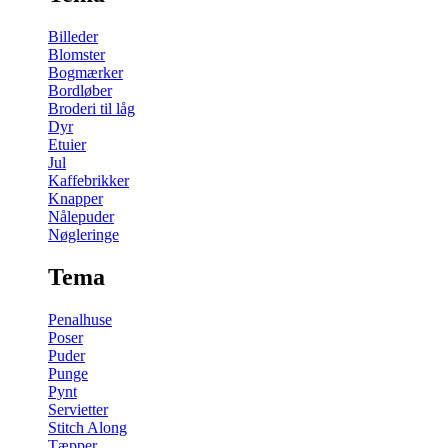
Billeder
Blomster
Bogmærker
Bordløber
Broderi til låg
Dyr
Etuier
Jul
Kaffebrikker
Knapper
Nålepuder
Nøgleringe
Tema
Penalhuse
Poser
Puder
Punge
Pynt
Servietter
Stitch Along
Tæpper