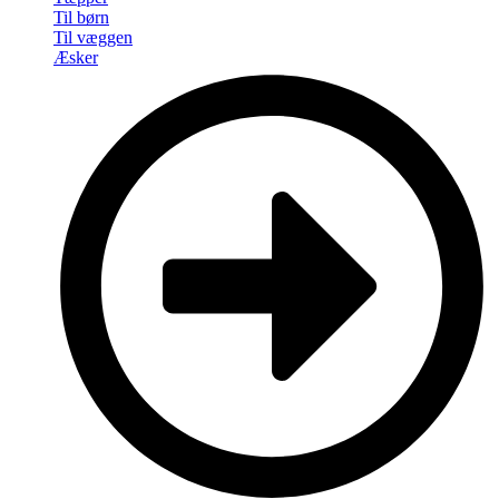
Til børn
Til væggen
Æsker