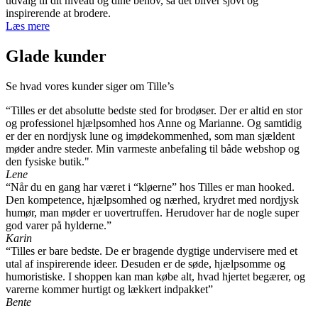
udvalg til dit niveau og dine behov, så det bliver sjovt og
inspirerende at brodere.
Læs mere
Glade kunder
Se hvad vores kunder siger om Tille’s
“Tilles er det absolutte bedste sted for brodøser. Der er altid en stor
og professionel hjælpsomhed hos Anne og Marianne. Og samtidig
er der en nordjysk lune og imødekommenhed, som man sjældent
møder andre steder. Min varmeste anbefaling til både webshop og
den fysiske butik."
Lene
“Når du en gang har været i “kløerne” hos Tilles er man hooked.
Den kompetence, hjælpsomhed og nærhed, krydret med nordjysk
humør, man møder er uovertruffen. Herudover har de nogle super
god varer på hylderne.”
Karin
“Tilles er bare bedste. De er bragende dygtige undervisere med et
utal af inspirerende ideer. Desuden er de søde, hjælpsomme og
humoristiske. I shoppen kan man købe alt, hvad hjertet begærer, og
varerne kommer hurtigt og lækkert indpakket”
Bente