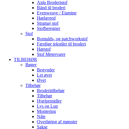
Aida Broderistof
Bånd til broderi
Evenweave / Etamine
Hørlærred
Stramaj stof
Stofberegner
Stof
Bomulds- og patchworkstof
Færdige tekstiler til broderi
Hørstof
Stof Metervarer
TILBEHØR
Bøger
Begynder
Let øvet
Øvet
Tilbehør
Broderitilbehør
Tilbehør
Hjælpemidler
Lys og Lup
Montering
Nåle
Overføring af mønster
Sakse