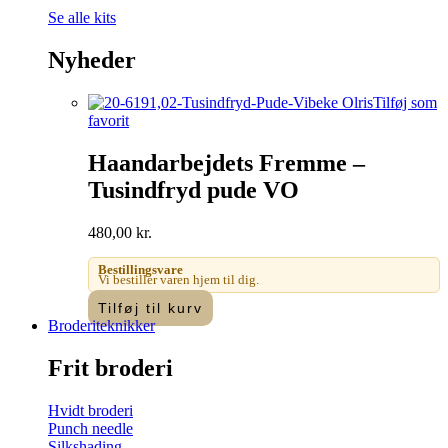
Se alle kits
Nyheder
Tilføj som
favorit
Haandarbejdets Fremme –
Tusindfryd pude VO
480,00
kr.
Bestillingsvare
Vi bestiller varen hjem til dig.
Tilføj til kurv
Broderiteknikker
Frit broderi
Hvidt broderi
Punch needle
Silkshading