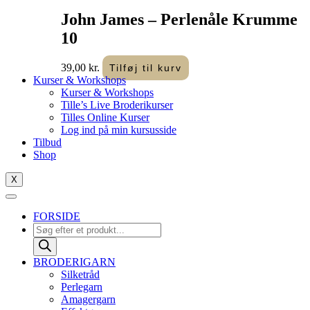
John James – Perlenåle Krumme
10
39,00
kr.
Tilføj til kurv
Kurser & Workshops
Kurser & Workshops
Tille’s Live Broderikurser
Tilles Online Kurser
Log ind på min kursusside
Tilbud
Shop
X
FORSIDE
Products
search
BRODERIGARN
Silketråd
Perlegarn
Amagergarn