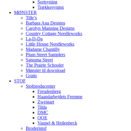
Sortsyning
Trækkesyning
MØNSTER
Tille’s
Barbara Ana Designs
Carolyn Manning Designs
Country Cottage Needleworks
La-D-Da
Little House Needleworks
Madame Chantilly
Plum Street Samplers
Satsuma Street
The Prairie Schooler
Mønster til download
Gratis
STOF
Stofproducenter
Freudenberg
Haandarbejdets Fremme
Zweigart
Tilda
DMC
OOE
Vaupel & Heilenbeck
Broderistof