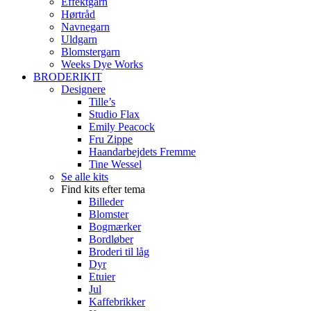
Effektgarn
Hørtråd
Navnegarn
Uldgarn
Blomstergarn
Weeks Dye Works
BRODERIKIT
Designere
Tille’s
Studio Flax
Emily Peacock
Fru Zippe
Haandarbejdets Fremme
Tine Wessel
Se alle kits
Find kits efter tema
Billeder
Blomster
Bogmærker
Bordløber
Broderi til låg
Dyr
Etuier
Jul
Kaffebrikker