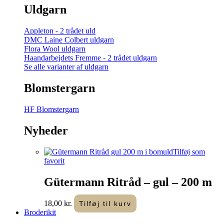
Uldgarn
Appleton - 2 trådet uld
DMC Laine Colbert uldgarn
Flora Wool uldgarn
Haandarbejdets Fremme - 2 trådet uldgarn
Se alle varianter af uldgarn
Blomstergarn
HF Blomstergarn
Nyheder
Tilføj som
favorit
Gütermann Ritråd – gul – 200 m
18,00
kr.
Tilføj til kurv
Broderikit