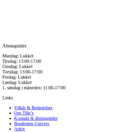
for håndarbejde
Vandmanden 12B
9200 Aalborg SV
Tlf.: +45
81987264
Mail:
info@tilles.dk
CVR: 42501328
Åbningstider
Mandag: Lukket
Tirsdag: 13:00-17:00
Onsdag: Lukket
Torsdag: 13:00-17:00
Fredag: Lukket
Lørdag: Lukket
1. søndag i måneden: 11:00-17:00
Links
Vilkår & Betingelser
Om Tille’s
Kontakt & åbningstider
Broderiets Univers
Arkiv