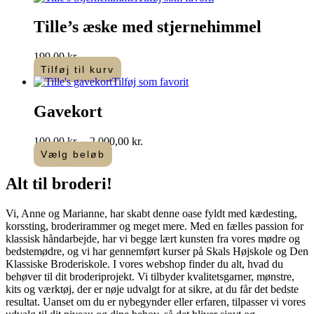
Tille’s æske med stjernehimmel
199,00
kr.
Tilføj til kurv
Tilføj som favorit
Gavekort
Prisinterval:
100,00
kr.
–
2.000,00
kr.
100,00 kr.
Vælg beløb
Dette
til
vare
2.000,00 kr.
Alt til
broderi
!​
har
flere
Vi, Anne og Marianne, har skabt denne oase fyldt med kædesting,
varianter.
korssting, broderirammer og meget mere. Med en fælles passion for
Mulighederne
klassisk håndarbejde, har vi begge lært kunsten fra vores mødre og
kan
bedstemødre, og vi har gennemført kurser på Skals Højskole og Den
vælges
Klassiske Broderiskole. I vores webshop finder du alt, hvad du
på
behøver til dit broderiprojekt. Vi tilbyder kvalitetsgarner, mønstre,
varesiden
kits og værktøj, der er nøje udvalgt for at sikre, at du får det bedste
resultat. Uanset om du er nybegynder eller erfaren, tilpasser vi vores