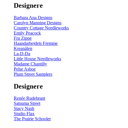
Designere
Barbara Ana Designs
Carolyn Manning Designs
Country Cottage Needleworks
Emily Peacock
Fru Zippe
Haandarbejdets Fremme
Kreanålen
La-D-Da
Little House Needleworks
Madame Chantilly
Pelse Asboe
Plum Street Samplers
Designere
Renée Rudebrant
Satsuma Street
Stacy Nash
Studio Flax
The Prairie Schooler