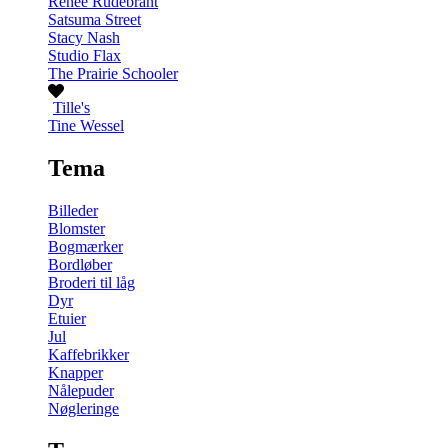
Renée Rudebrant
Satsuma Street
Stacy Nash
Studio Flax
The Prairie Schooler
Tille's
Tine Wessel
Tema
Billeder
Blomster
Bogmærker
Bordløber
Broderi til låg
Dyr
Etuier
Jul
Kaffebrikker
Knapper
Nålepuder
Nøgleringe