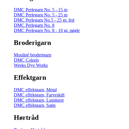
DMC Perlegarn No. 5 - 15 m
DMC Perlegarn No. 5 - 25 m
DMC Perlegarn No.5 - 25 gr. fed
DMC Perlegarn No. 8
DMC Perlegarn No. 8 - 10 gr. nøgle
Broderigarn
Mouliné broderigarn
DMC Coloris
Weeks Dye Works
Effektgarn
DMC effektgarn, Metal
DMC effektgarn, Farveskift
DMC effektgarn, Luminere
DMC effektgarn, Satin
Hørtråd