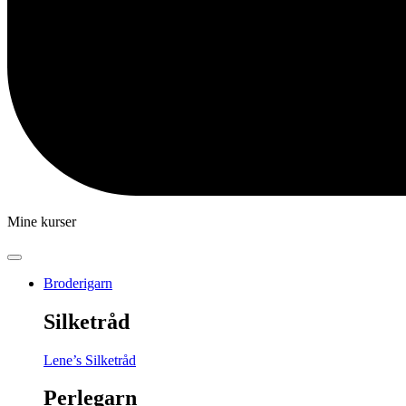
Mine kurser
Broderigarn
Silketråd
Lene’s Silketråd
Perlegarn