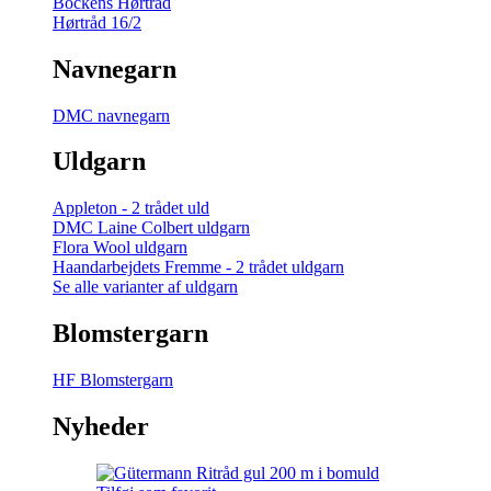
Bockens Hørtråd
Hørtråd 16/2
Navnegarn
DMC navnegarn
Uldgarn
Appleton - 2 trådet uld
DMC Laine Colbert uldgarn
Flora Wool uldgarn
Haandarbejdets Fremme - 2 trådet uldgarn
Se alle varianter af uldgarn
Blomstergarn
HF Blomstergarn
Nyheder