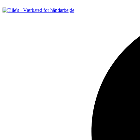
Videre
til
indhold