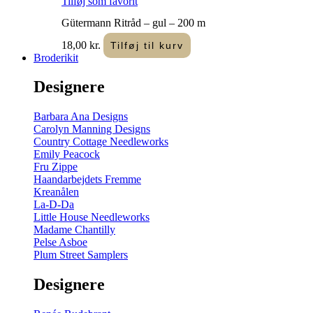
Tilføj som favorit
Gütermann Ritråd – gul – 200 m
18,00
kr.
Tilføj til kurv
Broderikit
Designere
Barbara Ana Designs
Carolyn Manning Designs
Country Cottage Needleworks
Emily Peacock
Fru Zippe
Haandarbejdets Fremme
Kreanålen
La-D-Da
Little House Needleworks
Madame Chantilly
Pelse Asboe
Plum Street Samplers
Designere