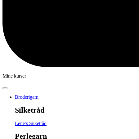
Mine kurser
Broderigarn
Silketråd
Lene’s Silketråd
Perlegarn