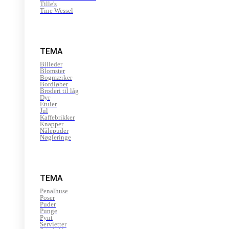
Tille's
Tine Wessel
TEMA
Billeder
Blomster
Bogmærker
Bordløber
Broderi til låg
Dyr
Etuier
Jul
Kaffebrikker
Knapper
Nålepuder
Nøgleringe
TEMA
Penalhuse
Poser
Puder
Punge
Pynt
Servietter