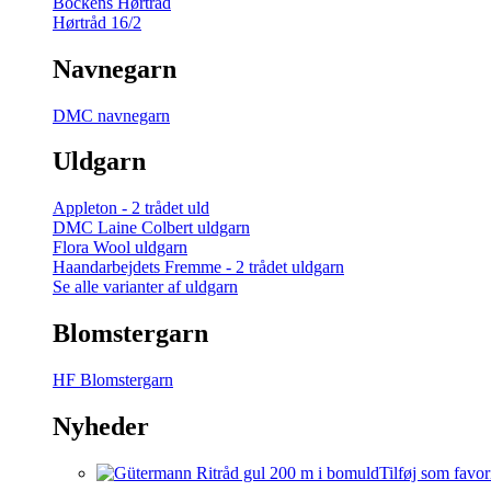
Bockens Hørtråd
Hørtråd 16/2
Navnegarn
DMC navnegarn
Uldgarn
Appleton - 2 trådet uld
DMC Laine Colbert uldgarn
Flora Wool uldgarn
Haandarbejdets Fremme - 2 trådet uldgarn
Se alle varianter af uldgarn
Blomstergarn
HF Blomstergarn
Nyheder
Tilføj som favor