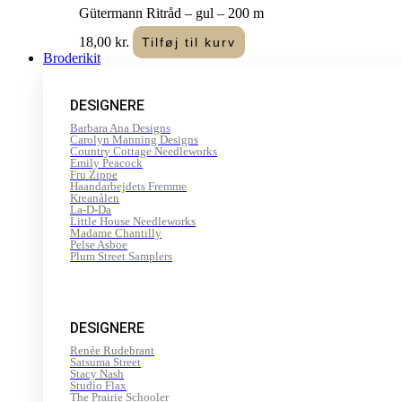
Gütermann Ritråd – gul – 200 m
18,00
kr.
Tilføj til kurv
Broderikit
DESIGNERE
Barbara Ana Designs
Carolyn Manning Designs
Country Cottage Needleworks
Emily Peacock
Fru Zippe
Haandarbejdets Fremme
Kreanålen
La-D-Da
Little House Needleworks
Madame Chantilly
Pelse Asboe
Plum Street Samplers
DESIGNERE
Renée Rudebrant
Satsuma Street
Stacy Nash
Studio Flax
The Prairie Schooler