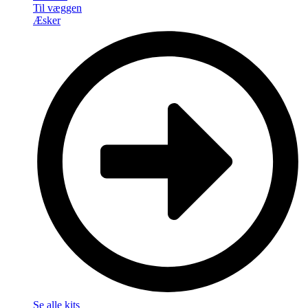
Til væggen
Æsker
Se alle kits