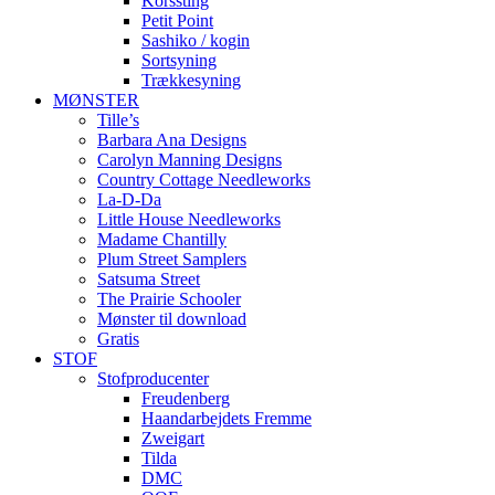
Korssting
Petit Point
Sashiko / kogin
Sortsyning
Trækkesyning
MØNSTER
Tille’s
Barbara Ana Designs
Carolyn Manning Designs
Country Cottage Needleworks
La-D-Da
Little House Needleworks
Madame Chantilly
Plum Street Samplers
Satsuma Street
The Prairie Schooler
Mønster til download
Gratis
STOF
Stofproducenter
Freudenberg
Haandarbejdets Fremme
Zweigart
Tilda
DMC