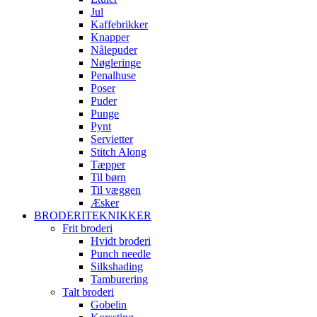
Jul
Kaffebrikker
Knapper
Nålepuder
Nøgleringe
Penalhuse
Poser
Puder
Punge
Pynt
Servietter
Stitch Along
Tæpper
Til børn
Til væggen
Æsker
BRODERITEKNIKKER
Frit broderi
Hvidt broderi
Punch needle
Silkshading
Tamburering
Talt broderi
Gobelin