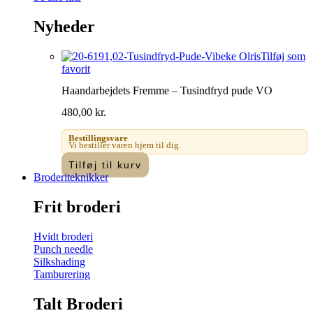
Nyheder
Tilføj som
favorit
Haandarbejdets Fremme – Tusindfryd pude VO
480,00
kr.
Bestillingsvare
Vi bestiller varen hjem til dig.
Tilføj til kurv
Broderiteknikker
Frit broderi
Hvidt broderi
Punch needle
Silkshading
Tamburering
Talt Broderi