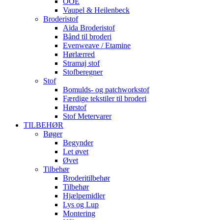
OOE
Vaupel & Heilenbeck
Broderistof
Aida Broderistof
Bånd til broderi
Evenweave / Etamine
Hørlærred
Stramaj stof
Stofberegner
Stof
Bomulds- og patchworkstof
Færdige tekstiler til broderi
Hørstof
Stof Metervarer
TILBEHØR
Bøger
Begynder
Let øvet
Øvet
Tilbehør
Broderitilbehør
Tilbehør
Hjælpemidler
Lys og Lup
Montering