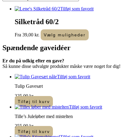
Tilføj som favorit
Silketråd 60/2
Dette
Fra
39,00
kr.
Vælg muligheder
vare
har
Spændende
gaveidéer
flere
varianter.
Er du på udkig efter en gave?
Mulighederne
Så kunne disse udvalgte produkter måske være noget for dig!
kan
vælges
Tilføj som favorit
på
varesiden
Tulip Gavesæt
325,00
kr.
Tilføj til kurv
Tilføj som favorit
Tille’s Juleløber med mistelten
255,00
kr.
Tilføj til kurv
Tilføj som favorit