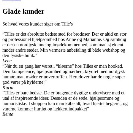
Glade kunder
Se hvad vores kunder siger om Tille’s
“Tilles er det absolutte bedste sted for brodøser. Der er altid en stor
og professionel hjælpsomhed hos Anne og Marianne. Og samtidig
er der en nordjysk lune og imødekommenhed, som man sjældent
møder andre steder. Min varmeste anbefaling til både webshop og
den fysiske butik."
Lene
“Når du en gang har været i “kløerne” hos Tilles er man hooked.
Den kompetence, hjælpsomhed og nærhed, krydret med nordjysk
humør, man møder er uovertruffen. Herudover har de nogle super
god varer på hylderne.”
Karin
“Tilles er bare bedste. De er bragende dygtige undervisere med et
utal af inspirerende ideer. Desuden er de søde, hjælpsomme og
humoristiske. I shoppen kan man købe alt, hvad hjertet begærer, og
varerne kommer hurtigt og lækkert indpakket”
Bente