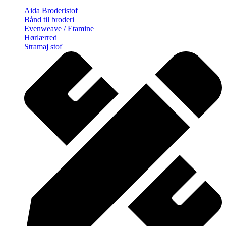
Aida Broderistof
Bånd til broderi
Evenweave / Etamine
Hørlærred
Stramaj stof