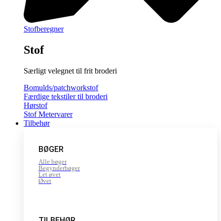
Stofberegner
Stof
Særligt velegnet til frit broderi
Bomulds/patchworkstof
Færdige tekstiler til broderi
Hørstof
Stof Metervarer
Tilbehør
BØGER
Alle bøger
Begynderbøger
Let øvet
Øvet
TILBEHØR