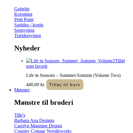
Gobelin
Korssting
Petit Point
Sashiko / kogin
Sortsyning
Trækkesyning
Nyheder
Tilføj
som favorit
Life in Seasons – Summer/Autumn (Volume Two)
440,00
kr.
Tilføj til kurv
Mønster
Mønstre til broderi
Tille's
Barbara Ana Designs
Carolyn Manning Design
Country Cottage Needleworks