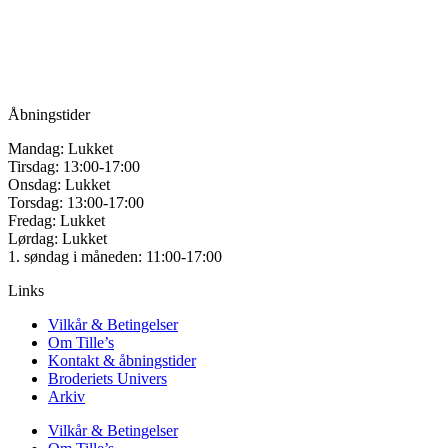
Vandmanden 12B
9200 Aalborg SV
Tlf.: +45
81987264
Mail:
info@tilles.dk
CVR: 42501328
Åbningstider
Mandag: Lukket
Tirsdag: 13:00-17:00
Onsdag: Lukket
Torsdag: 13:00-17:00
Fredag: Lukket
Lørdag: Lukket
1. søndag i måneden: 11:00-17:00
Links
Vilkår & Betingelser
Om Tille’s
Kontakt & åbningstider
Broderiets Univers
Arkiv
Vilkår & Betingelser