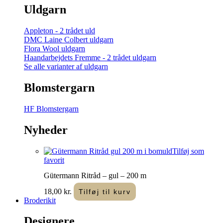
Uldgarn
Appleton - 2 trådet uld
DMC Laine Colbert uldgarn
Flora Wool uldgarn
Haandarbejdets Fremme - 2 trådet uldgarn
Se alle varianter af uldgarn
Blomstergarn
HF Blomstergarn
Nyheder
Tilføj som
favorit
Gütermann Ritråd – gul – 200 m
18,00
kr.
Tilføj til kurv
Broderikit
Designere