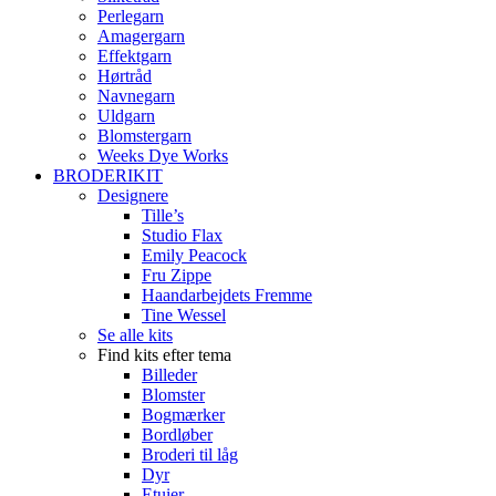
Perlegarn
Amagergarn
Effektgarn
Hørtråd
Navnegarn
Uldgarn
Blomstergarn
Weeks Dye Works
BRODERIKIT
Designere
Tille’s
Studio Flax
Emily Peacock
Fru Zippe
Haandarbejdets Fremme
Tine Wessel
Se alle kits
Find kits efter tema
Billeder
Blomster
Bogmærker
Bordløber
Broderi til låg
Dyr
Etuier