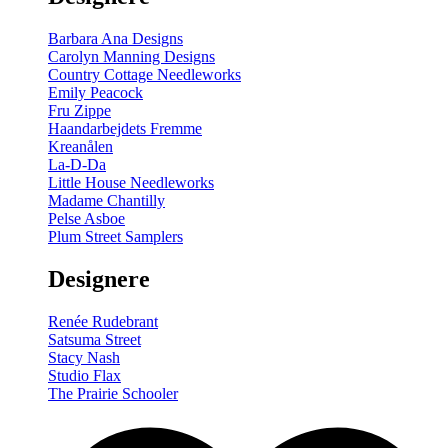
Barbara Ana Designs
Carolyn Manning Designs
Country Cottage Needleworks
Emily Peacock
Fru Zippe
Haandarbejdets Fremme
Kreanålen
La-D-Da
Little House Needleworks
Madame Chantilly
Pelse Asboe
Plum Street Samplers
Designere
Renée Rudebrant
Satsuma Street
Stacy Nash
Studio Flax
The Prairie Schooler