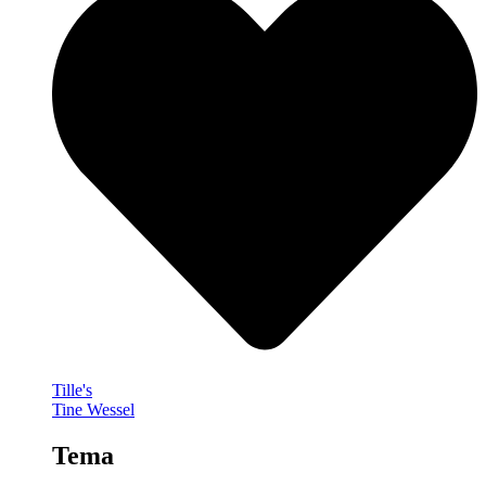
Tille's
Tine Wessel
Tema