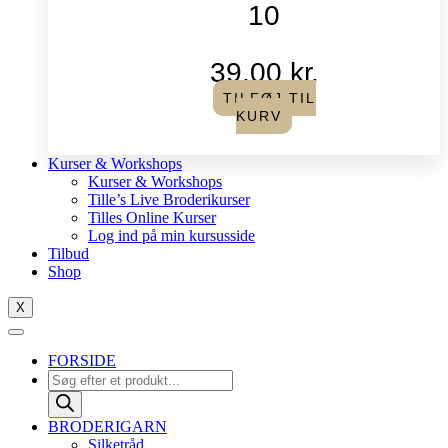
10
39,00
kr.
TILFØJ TIL
KURV
Kurser & Workshops
Kurser & Workshops
Tille’s Live Broderikurser
Tilles Online Kurser
Log ind på min kursusside
Tilbud
Shop
X
FORSIDE
Products
search
BRODERIGARN
Silketråd