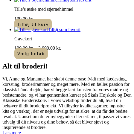
Tille’s æske med stjernehimmel
199,00
kr.
Tilføj til kurv
Tilføj som favorit
Gavekort
Prisinterval:
100,00
kr.
–
2.000,00
kr.
100,00 kr.
Vælg beløb
Dette
til
vare
2.000,00 kr.
Alt til
broderi
!​
har
flere
Vi, Anne og Marianne, har skabt denne oase fyldt med kædesting,
varianter.
korssting, broderirammer og meget mere. Med en fælles passion for
Mulighederne
klassisk håndarbejde, har vi begge lært kunsten fra vores mødre og
kan
bedstemødre, og vi har gennemført kurser på Skals Højskole og Den
vælges
Klassiske Broderiskole. I vores webshop finder du alt, hvad du
på
behøver til dit broderiprojekt. Vi tilbyder kvalitetsgarner, mønstre,
varesiden
kits og værktøj, der er nøje udvalgt for at sikre, at du får det bedste
resultat. Uanset om du er nybegynder eller erfaren, tilpasser vi vores
udvalg til dit niveau og dine behov, så det bliver sjovt og
inspirerende at brodere.
Læs mere