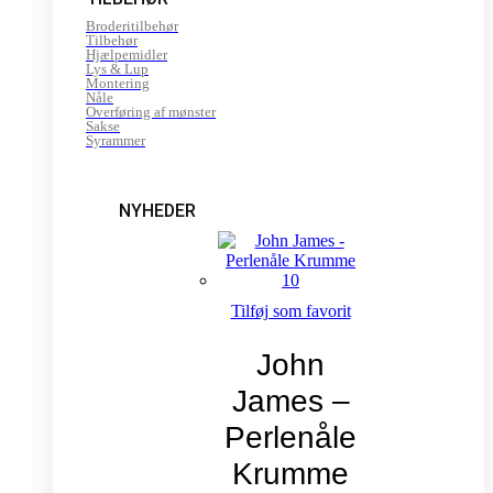
Broderitilbehør
Tilbehør
Hjælpemidler
Lys & Lup
Montering
Nåle
Overføring af mønster
Sakse
Syrammer
NYHEDER
Tilføj som favorit
John
James –
Perlenåle
Krumme