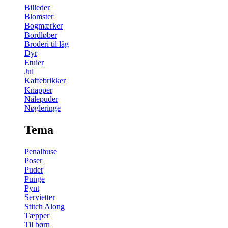
Billeder
Blomster
Bogmærker
Bordløber
Broderi til låg
Dyr
Etuier
Jul
Kaffebrikker
Knapper
Nålepuder
Nøgleringe
Tema
Penalhuse
Poser
Puder
Punge
Pynt
Servietter
Stitch Along
Tæpper
Til børn