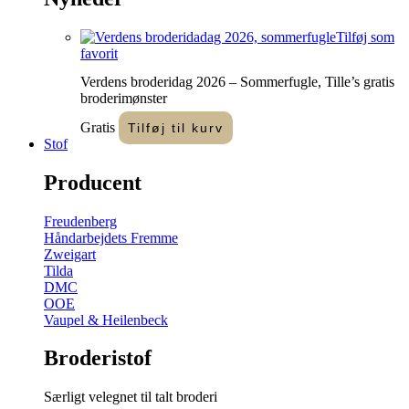
Tilføj som
favorit
Verdens broderidag 2026 – Sommerfugle, Tille’s gratis
broderimønster
Gratis
Tilføj til kurv
Stof
Producent
Freudenberg
Håndarbejdets Fremme
Zweigart
Tilda
DMC
OOE
Vaupel & Heilenbeck
Broderistof
Særligt velegnet til talt broderi