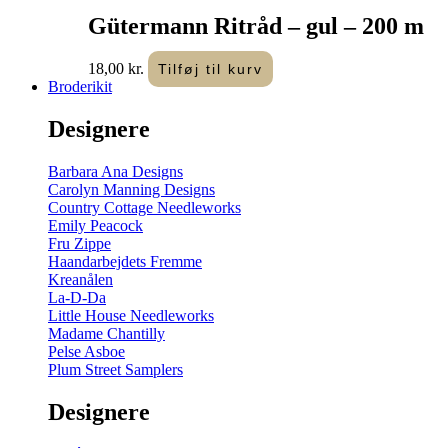
Gütermann Ritråd – gul – 200 m
18,00
kr.
Tilføj til kurv
Broderikit
Designere
Barbara Ana Designs
Carolyn Manning Designs
Country Cottage Needleworks
Emily Peacock
Fru Zippe
Haandarbejdets Fremme
Kreanålen
La-D-Da
Little House Needleworks
Madame Chantilly
Pelse Asboe
Plum Street Samplers
Designere