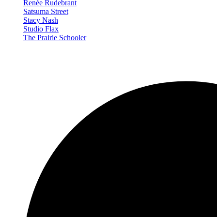
Renée Rudebrant
Satsuma Street
Stacy Nash
Studio Flax
The Prairie Schooler