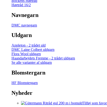
Bockens Hørtråd
Hørtråd 16/2
Navnegarn
DMC navnegarn
Uldgarn
Appleton - 2 trådet uld
DMC Laine Colbert uldgarn
Flora Wool uldgarn
Haandarbejdets Fremme - 2 trådet uldgarn
Se alle varianter af uldgarn
Blomstergarn
HF Blomstergarn
Nyheder
Tilføj som favor