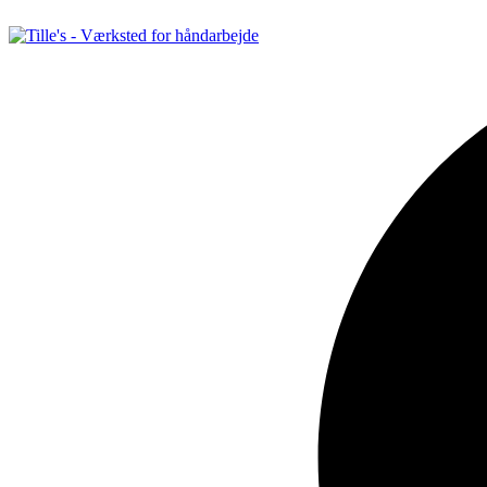
Videre
til
indhold