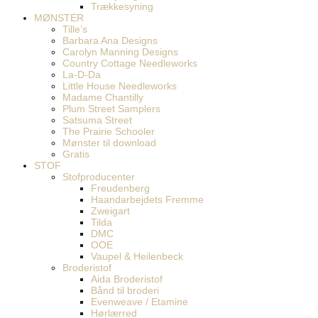
Trækkesyning
MØNSTER
Tille’s
Barbara Ana Designs
Carolyn Manning Designs
Country Cottage Needleworks
La-D-Da
Little House Needleworks
Madame Chantilly
Plum Street Samplers
Satsuma Street
The Prairie Schooler
Mønster til download
Gratis
STOF
Stofproducenter
Freudenberg
Haandarbejdets Fremme
Zweigart
Tilda
DMC
OOE
Vaupel & Heilenbeck
Broderistof
Aida Broderistof
Bånd til broderi
Evenweave / Etamine
Hørlærred