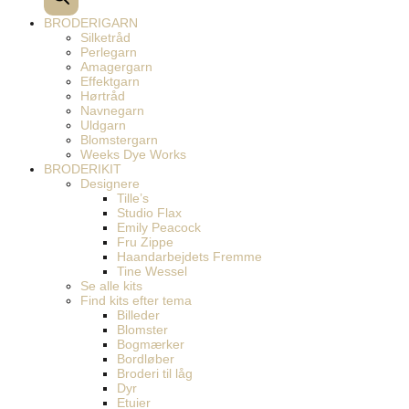
BRODERIGARN
Silketråd
Perlegarn
Amagergarn
Effektgarn
Hørtråd
Navnegarn
Uldgarn
Blomstergarn
Weeks Dye Works
BRODERIKIT
Designere
Tille’s
Studio Flax
Emily Peacock
Fru Zippe
Haandarbejdets Fremme
Tine Wessel
Se alle kits
Find kits efter tema
Billeder
Blomster
Bogmærker
Bordløber
Broderi til låg
Dyr
Etuier