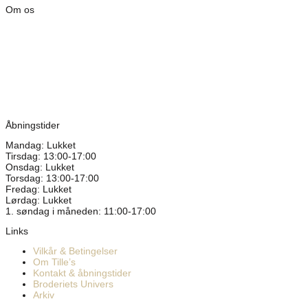
Om os
Tille’s – Værksted
for håndarbejde
Vandmanden 12B
9200 Aalborg SV
Tlf.: +45
81987264
Mail:
info@tilles.dk
CVR: 42501328
Åbningstider
Mandag: Lukket
Tirsdag: 13:00-17:00
Onsdag: Lukket
Torsdag: 13:00-17:00
Fredag: Lukket
Lørdag: Lukket
1. søndag i måneden: 11:00-17:00
Links
Vilkår & Betingelser
Om Tille’s
Kontakt & åbningstider
Broderiets Univers
Arkiv