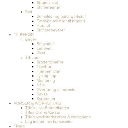
Stramaj stof
Stofberegner
Stof
Bomulds- og patchworkstof
Færdige tekstiler til broderi
Hørstof
Stof Metervarer
TILBEHØR
Bøger
Begynder
Let øvet
Øvet
Tilbehør
Broderitilbehør
Tilbehør
Hjælpemidler
Lys og Lup
Montering
Nåle
Overføring af mønster
Sakse
Syrammer
KURSER & WORKSHOPS
Tille’s Live Broderikurser
Tilles Online Kurser
Tille’s værkstedskurser & workshops
Log ind på min kursusside
Tilbud