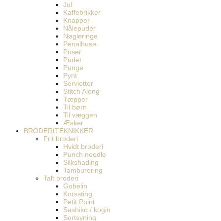
Jul
Kaffebrikker
Knapper
Nålepuder
Nøgleringe
Penalhuse
Poser
Puder
Punge
Pynt
Servietter
Stitch Along
Tæpper
Til børn
Til væggen
Æsker
BRODERITEKNIKKER
Frit broderi
Hvidt broderi
Punch needle
Silkshading
Tamburering
Talt broderi
Gobelin
Korssting
Petit Point
Sashiko / kogin
Sortsyning