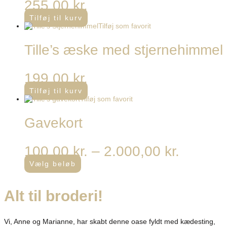
255,00
kr.
Tilføj til kurv
Tilføj som favorit
Tille’s æske med stjernehimmel
199,00
kr.
Tilføj til kurv
Tilføj som favorit
Gavekort
100,00
kr.
–
2.000,00
kr.
Vælg beløb
Alt til
broderi
!​
Vi, Anne og Marianne, har skabt denne oase fyldt med kædesting,