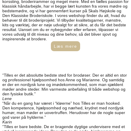
korssting, broderirammer og meget mere. Med en fælles passion for
klassisk håndarbejde, har vi begge lært kunsten fra vores mødre og
bedstemødre, og vi har gennemført kurser på Skals Højskole og
Den Klassiske Broderiskole. I vores webshop finder du alt, hvad du
behøver til dit broderiprojekt. Vi tilbyder kvalitetsgarner, mønstre,
kits og værktøj, der er nøje udvalgt for at sikre, at du får det bedste
resultat. Uanset om du er nybegynder eller erfaren, tilpasser vi
vores udvalg til dit niveau og dine behov, så det bliver sjovt og
inspirerende at brodere.
Læs mere
“Tilles er det absolutte bedste sted for brodøser. Der er altid en stor
og professionel hjælpsomhed hos Anne og Marianne. Og samtidig
er der en nordjysk lune og imødekommenhed, som man sjældent
møder andre steder. Min varmeste anbefaling til både webshop og
den fysiske butik."
Lene
“Når du en gang har været i “kløerne” hos Tilles er man hooked.
Den kompetence, hjælpsomhed og nærhed, krydret med nordjysk
humør, man møder er uovertruffen. Herudover har de nogle super
god varer på hylderne.”
Karin
“Tilles er bare bedste. De er bragende dygtige undervisere med et