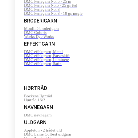
DMC Perlegarn No. 5 - 25 m
DMC Perlegarn No.5 - 25 gr. fed
DMC Perlegarn No. 8
DMC Perlegarn No. 8 - 10 gr. nøgle
BRODERIGARN
Mouliné broderigarn
DMC Coloris
Weeks Dye Works
EFFEKTGARN
DMC effektgarn, Metal
DMC effektgarn, Farveskift
DMC effektgarn, Luminere
DMC effektgarn, Satin
HØRTRÅD
Bockens Hørtråd
Hørtråd 16/2
NAVNEGARN
DMC navnegarn
ULDGARN
Appleton - 2 trådet uld
DMC Laine Colbert uldgarn