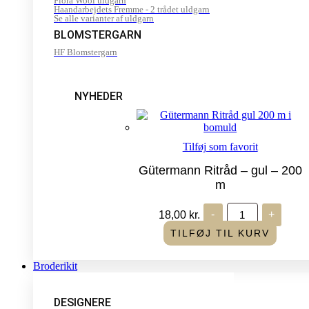
Flora Wool uldgarn
Haandarbejdets Fremme - 2 trådet uldgarn
Se alle varianter af uldgarn
BLOMSTERGARN
HF Blomstergarn
NYHEDER
Tilføj som favorit
Gütermann Ritråd – gul – 200
m
Gütermann
18,00
kr.
-
+
Ritråd
-
TILFØJ TIL KURV
gul
-
200
Broderikit
m
antal
DESIGNERE