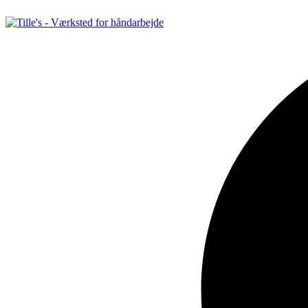
Videre
til
indhold