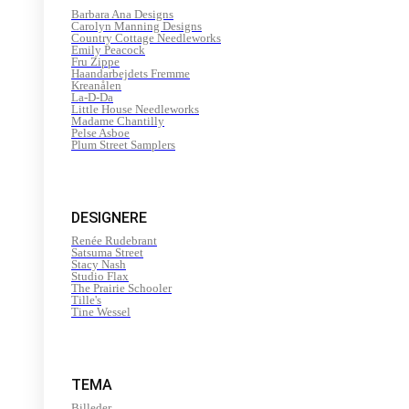
Barbara Ana Designs
Carolyn Manning Designs
Country Cottage Needleworks
Emily Peacock
Fru Zippe
Haandarbejdets Fremme
Kreanålen
La-D-Da
Little House Needleworks
Madame Chantilly
Pelse Asboe
Plum Street Samplers
DESIGNERE
Renée Rudebrant
Satsuma Street
Stacy Nash
Studio Flax
The Prairie Schooler
Tille's
Tine Wessel
TEMA
Billeder