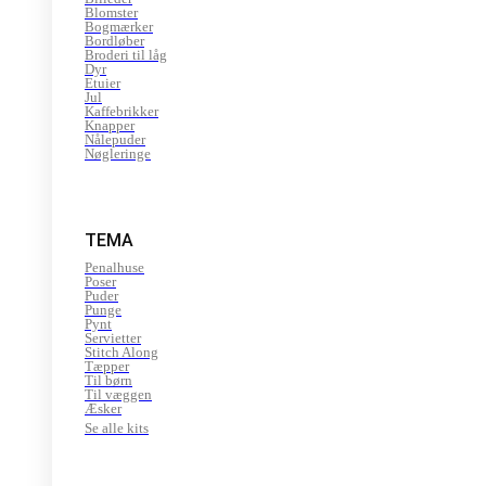
Blomster
Bogmærker
Bordløber
Broderi til låg
Dyr
Etuier
Jul
Kaffebrikker
Knapper
Nålepuder
Nøgleringe
TEMA
Penalhuse
Poser
Puder
Punge
Pynt
Servietter
Stitch Along
Tæpper
Til børn
Til væggen
Æsker
Se alle kits