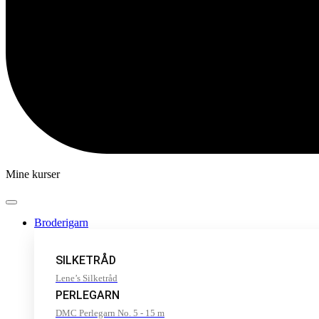
Mine kurser
Broderigarn
SILKETRÅD
Lene’s Silketråd
PERLEGARN
DMC Perlegarn No. 5 - 15 m