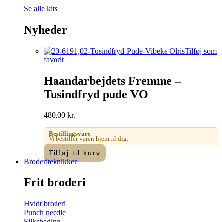
Se alle kits
Nyheder
Tilføj som
favorit
Haandarbejdets Fremme –
Tusindfryd pude VO
480,00
kr.
Bestillingsvare
Vi bestiller varen hjem til dig.
Tilføj til kurv
Broderiteknikker
Frit broderi
Hvidt broderi
Punch needle
Silkshading