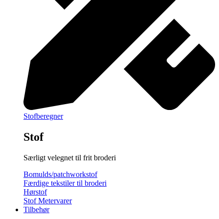
Stofberegner
Stof
Særligt velegnet til frit broderi
Bomulds/patchworkstof
Færdige tekstiler til broderi
Hørstof
Stof Metervarer
Tilbehør