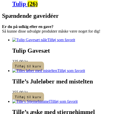
Tulip
(26)
Spændende
gaveidéer
Er du på udkig efter en gave?
Så kunne disse udvalgte produkter måske være noget for dig!
Tilføj som favorit
Tulip Gavesæt
325,00
kr.
Tilføj til kurv
Tilføj som favorit
Tille’s Juleløber med mistelten
255,00
kr.
Tilføj til kurv
Tilføj som favorit
Tille’s æske med stjernehimmel