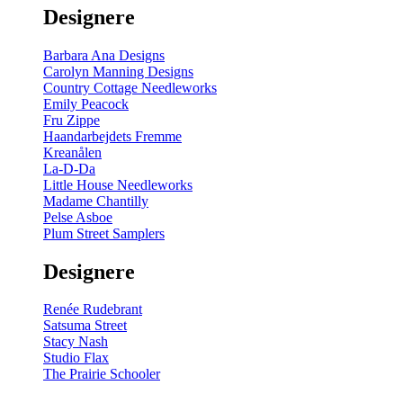
Designere
Barbara Ana Designs
Carolyn Manning Designs
Country Cottage Needleworks
Emily Peacock
Fru Zippe
Haandarbejdets Fremme
Kreanålen
La-D-Da
Little House Needleworks
Madame Chantilly
Pelse Asboe
Plum Street Samplers
Designere
Renée Rudebrant
Satsuma Street
Stacy Nash
Studio Flax
The Prairie Schooler