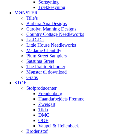
Sortsyning
Trækkesyning
MØNSTER
Tille’s
Barbara Ana Designs
Carolyn Manning Designs
Country Cottage Needleworks
La-D-Da
Little House Needleworks
Madame Chantilly
Plum Street Samplers
Satsuma Street
The Prairie Schooler
Mønster til download
Gratis
STOF
Stofproducenter
Freudenberg
Haandarbejdets Fremme
Zweigart
Tilda
DMC
OOE
Vaupel & Heilenbeck
Broderistof