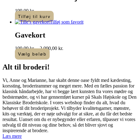
199,00
kr.
Tilføj til kurv
Tilføj som favorit
Gavekort
Prisinterval:
100,00
kr.
–
2.000,00
kr.
100,00 kr.
Vælg beløb
Dette
til
vare
2.000,00 kr.
Alt til
broderi
!​
har
flere
Vi, Anne og Marianne, har skabt denne oase fyldt med kædesting,
varianter.
korssting, broderirammer og meget mere. Med en fælles passion for
Mulighederne
klassisk håndarbejde, har vi begge lært kunsten fra vores mødre og
kan
bedstemødre, og vi har gennemført kurser på Skals Højskole og Den
vælges
Klassiske Broderiskole. I vores webshop finder du alt, hvad du
på
behøver til dit broderiprojekt. Vi tilbyder kvalitetsgarner, mønstre,
varesiden
kits og værktøj, der er nøje udvalgt for at sikre, at du får det bedste
resultat. Uanset om du er nybegynder eller erfaren, tilpasser vi vores
udvalg til dit niveau og dine behov, så det bliver sjovt og
inspirerende at brodere.
Læs mere