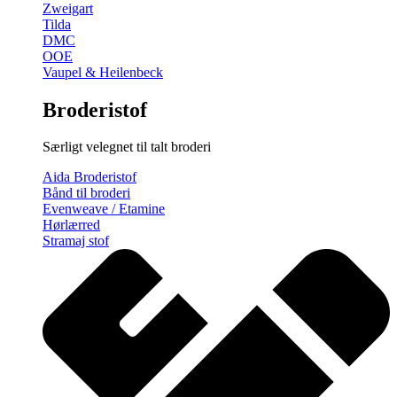
Zweigart
Tilda
DMC
OOE
Vaupel & Heilenbeck
Broderistof
Særligt velegnet til talt broderi
Aida Broderistof
Bånd til broderi
Evenweave / Etamine
Hørlærred
Stramaj stof