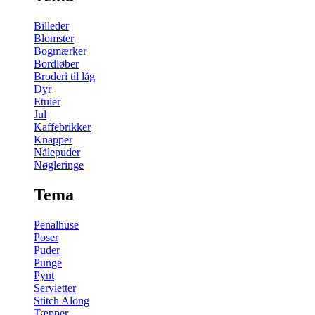
Billeder
Blomster
Bogmærker
Bordløber
Broderi til låg
Dyr
Etuier
Jul
Kaffebrikker
Knapper
Nålepuder
Nøgleringe
Tema
Penalhuse
Poser
Puder
Punge
Pynt
Servietter
Stitch Along
Tæpper