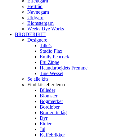
Effektgarn
Hørtråd
Navnegarn
Uldgarn
Blomstergarn
Weeks Dye Works
BRODERIKIT
Designere
Tille’s
Studio Flax
Emily Peacock
Fru Zippe
Haandarbejdets Fremme
Tine Wessel
Se alle kits
Find kits efter tema
Billeder
Blomster
Bogmærker
Bordløber
Broderi til låg
Dyr
Etuier
Jul
Kaffebrikker