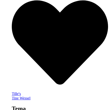
Tille's
Tine Wessel
Tema