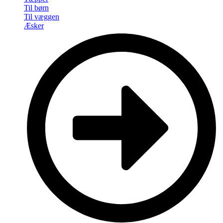
Til børn
Til væggen
Æsker