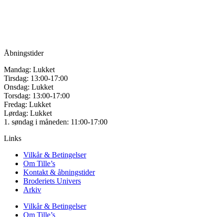
Vandmanden 12B
9200 Aalborg SV
Tlf.: +45
81987264
Mail:
info@tilles.dk
CVR: 42501328
Åbningstider
Mandag: Lukket
Tirsdag: 13:00-17:00
Onsdag: Lukket
Torsdag: 13:00-17:00
Fredag: Lukket
Lørdag: Lukket
1. søndag i måneden: 11:00-17:00
Links
Vilkår & Betingelser
Om Tille’s
Kontakt & åbningstider
Broderiets Univers
Arkiv
Vilkår & Betingelser
Om Tille’s