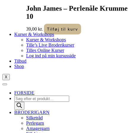
John James – Perlenåle Krumme
10
39,00
kr.
Tilføj til kurv
Kurser & Workshops
Kurser & Workshops
Tille’s Live Broderikurser
Tilles Online Kurser
Log ind på min kursusside
Tilbud
Shop
X
FORSIDE
Products
search
BRODERIGARN
Silketråd
Perlegarn
Amagergarn