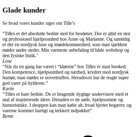
Glade kunder
Se hvad vores kunder siger om Tille’s
“Tilles er det absolutte bedste sted for brodøser. Der er altid en stor
og professionel hjælpsomhed hos Anne og Marianne. Og samtidig
er der en nordjysk lune og imødekommenhed, som man sjældent
møder andre steder. Min varmeste anbefaling til både webshop og
den fysiske butik."
Lene
“Når du en gang har været i “kløerne” hos Tilles er man hooked.
Den kompetence, hjælpsomhed og nærhed, krydret med nordjysk
humør, man møder er uovertruffen. Herudover har de nogle super
god varer på hylderne.”
Karin
“Tilles er bare bedste. De er bragende dygtige undervisere med et
utal af inspirerende ideer. Desuden er de søde, hjælpsomme og
humoristiske. I shoppen kan man købe alt, hvad hjertet begærer, og
varerne kommer hurtigt og lækkert indpakket”
Bente