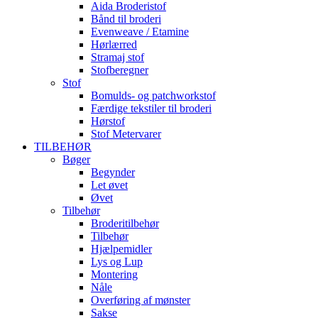
Aida Broderistof
Bånd til broderi
Evenweave / Etamine
Hørlærred
Stramaj stof
Stofberegner
Stof
Bomulds- og patchworkstof
Færdige tekstiler til broderi
Hørstof
Stof Metervarer
TILBEHØR
Bøger
Begynder
Let øvet
Øvet
Tilbehør
Broderitilbehør
Tilbehør
Hjælpemidler
Lys og Lup
Montering
Nåle
Overføring af mønster
Sakse