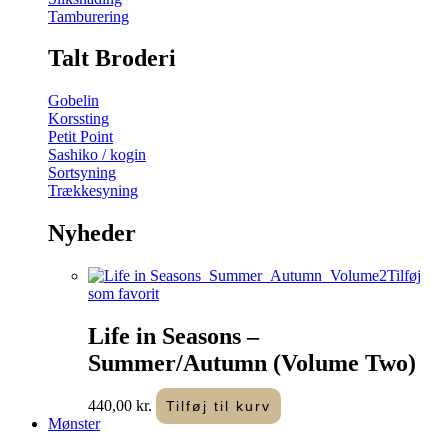
Tamburering
Talt Broderi
Gobelin
Korssting
Petit Point
Sashiko / kogin
Sortsyning
Trækkesyning
Nyheder
Tilføj
som favorit
Life in Seasons –
Summer/Autumn (Volume Two)
440,00
kr.
Tilføj til kurv
Mønster