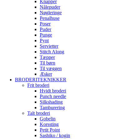
Knapper
Nålepuder
Nøgleringe
Penalhuse
Poser
Puder
Punge
Pynt
Servietter
Stitch Along
Tæpper
Til børn
Til væggen
Æsker
BRODERITEKNIKKER
Frit broderi
Hvidt broderi
Punch needle
Silkshading
Tamburering
Talt broderi
Gobelin
Korssting
Petit Point
Sashiko / kogin