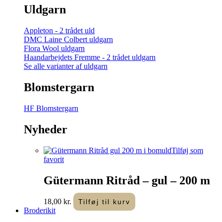
Uldgarn
Appleton - 2 trådet uld
DMC Laine Colbert uldgarn
Flora Wool uldgarn
Haandarbejdets Fremme - 2 trådet uldgarn
Se alle varianter af uldgarn
Blomstergarn
HF Blomstergarn
Nyheder
Tilføj som
favorit
Gütermann Ritråd – gul – 200 m
18,00
kr.
Tilføj til kurv
Broderikit