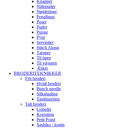
Knapper
Nålepuder
Nøgleringe
Penalhuse
Poser
Puder
Punge
Pynt
Servietter
Stitch Along
Tæpper
Til børn
Til væggen
Æsker
BRODERITEKNIKKER
Frit broderi
Hvidt broderi
Punch needle
Silkshading
Tamburering
Talt broderi
Gobelin
Korssting
Petit Point
Sashiko / kogin