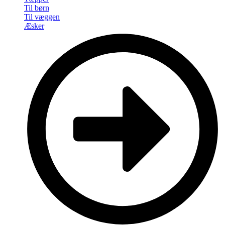
Til børn
Til væggen
Æsker