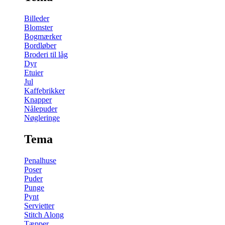
Billeder
Blomster
Bogmærker
Bordløber
Broderi til låg
Dyr
Etuier
Jul
Kaffebrikker
Knapper
Nålepuder
Nøgleringe
Tema
Penalhuse
Poser
Puder
Punge
Pynt
Servietter
Stitch Along
Tæpper