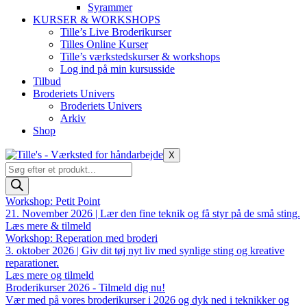
Syrammer
KURSER & WORKSHOPS
Tille’s Live Broderikurser
Tilles Online Kurser
Tille’s værkstedskurser & workshops
Log ind på min kursusside
Tilbud
Broderiets Univers
Broderiets Univers
Arkiv
Shop
X
Products
search
Workshop: Petit Point
21. November 2026 | Lær den fine teknik og få styr på de små sting.
Læs mere & tilmeld
Workshop: Reperation med broderi
3. oktober 2026 | Giv dit tøj nyt liv med synlige sting og kreative
reparationer.
Læs mere og tilmeld
Broderikurser 2026 - Tilmeld dig nu!
Vær med på vores broderikurser i 2026 og dyk ned i teknikker og