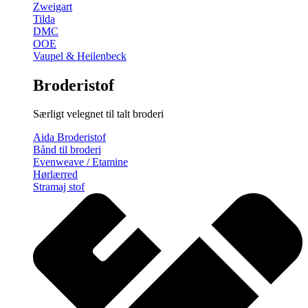
Zweigart
Tilda
DMC
OOE
Vaupel & Heilenbeck
Broderistof
Særligt velegnet til talt broderi
Aida Broderistof
Bånd til broderi
Evenweave / Etamine
Hørlærred
Stramaj stof