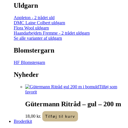
Uldgarn
Appleton - 2 trådet uld
DMC Laine Colbert uldgarn
Flora Wool uldgarn
Haandarbejdets Fremme - 2 trådet uldgarn
Se alle varianter af uldgarn
Blomstergarn
HF Blomstergarn
Nyheder
Tilføj som
favorit
Gütermann Ritråd – gul – 200 m
18,00
kr.
Tilføj til kurv
Broderikit