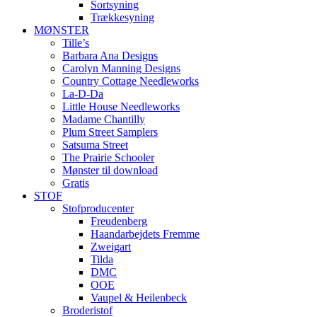
Sortsyning
Trækkesyning
MØNSTER
Tille’s
Barbara Ana Designs
Carolyn Manning Designs
Country Cottage Needleworks
La-D-Da
Little House Needleworks
Madame Chantilly
Plum Street Samplers
Satsuma Street
The Prairie Schooler
Mønster til download
Gratis
STOF
Stofproducenter
Freudenberg
Haandarbejdets Fremme
Zweigart
Tilda
DMC
OOE
Vaupel & Heilenbeck
Broderistof