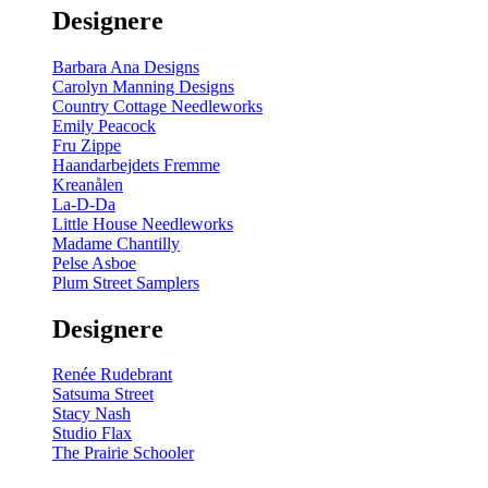
Designere
Barbara Ana Designs
Carolyn Manning Designs
Country Cottage Needleworks
Emily Peacock
Fru Zippe
Haandarbejdets Fremme
Kreanålen
La-D-Da
Little House Needleworks
Madame Chantilly
Pelse Asboe
Plum Street Samplers
Designere
Renée Rudebrant
Satsuma Street
Stacy Nash
Studio Flax
The Prairie Schooler