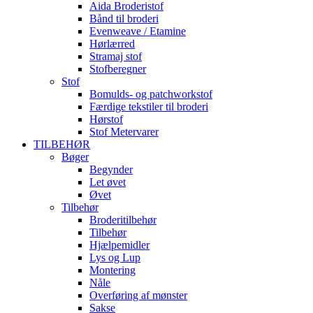
Aida Broderistof
Bånd til broderi
Evenweave / Etamine
Hørlærred
Stramaj stof
Stofberegner
Stof
Bomulds- og patchworkstof
Færdige tekstiler til broderi
Hørstof
Stof Metervarer
TILBEHØR
Bøger
Begynder
Let øvet
Øvet
Tilbehør
Broderitilbehør
Tilbehør
Hjælpemidler
Lys og Lup
Montering
Nåle
Overføring af mønster
Sakse