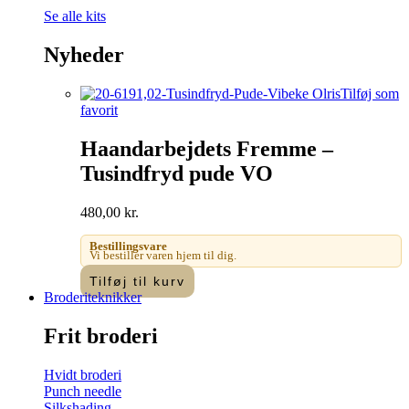
Se alle kits
Nyheder
Tilføj som
favorit
Haandarbejdets Fremme –
Tusindfryd pude VO
480,00
kr.
Bestillingsvare
Vi bestiller varen hjem til dig.
Tilføj til kurv
Broderiteknikker
Frit broderi
Hvidt broderi
Punch needle
Silkshading