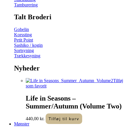
Tamburering
Talt Broderi
Gobelin
Korssting
Petit Point
Sashiko / kogin
Sortsyning
Trækkesyning
Nyheder
Tilføj
som favorit
Life in Seasons –
Summer/Autumn (Volume Two)
440,00
kr.
Tilføj til kurv
Mønster