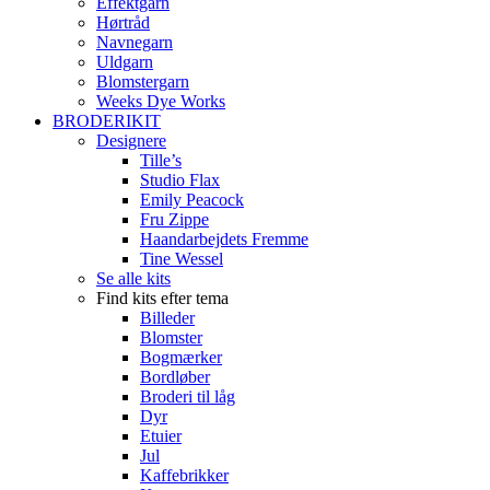
Effektgarn
Hørtråd
Navnegarn
Uldgarn
Blomstergarn
Weeks Dye Works
BRODERIKIT
Designere
Tille’s
Studio Flax
Emily Peacock
Fru Zippe
Haandarbejdets Fremme
Tine Wessel
Se alle kits
Find kits efter tema
Billeder
Blomster
Bogmærker
Bordløber
Broderi til låg
Dyr
Etuier
Jul
Kaffebrikker