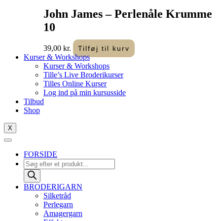
John James – Perlenåle Krumme
10
39,00
kr.
Tilføj til kurv
Kurser & Workshops
Kurser & Workshops
Tille’s Live Broderikurser
Tilles Online Kurser
Log ind på min kursusside
Tilbud
Shop
X
FORSIDE
Products
search
BRODERIGARN
Silketråd
Perlegarn
Amagergarn