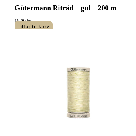
Gütermann Ritråd – gul – 200 m
18,00
kr.
Tilføj til kurv