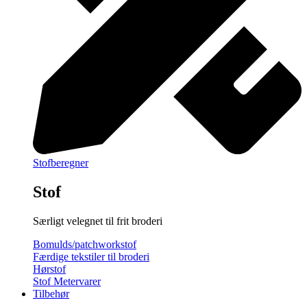
Stofberegner
Stof
Særligt velegnet til frit broderi
Bomulds/patchworkstof
Færdige tekstiler til broderi
Hørstof
Stof Metervarer
Tilbehør