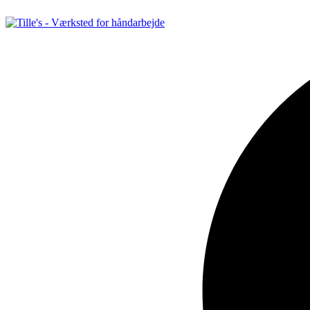
Videre
til
indhold