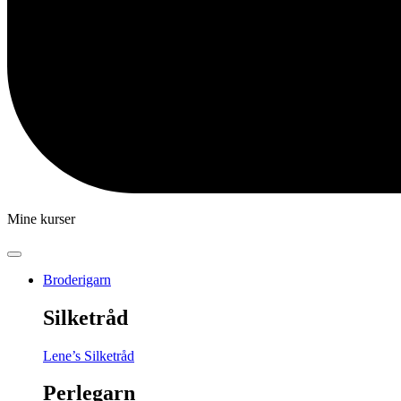
Mine kurser
Broderigarn
Silketråd
Lene’s Silketråd
Perlegarn