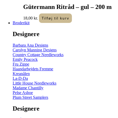
Gütermann Ritråd – gul – 200 m
18,00
kr.
Tilføj til kurv
Broderikit
Designere
Barbara Ana Designs
Carolyn Manning Designs
Country Cottage Needleworks
Emily Peacock
Fru Zippe
Haandarbejdets Fremme
Kreanålen
La-D-Da
Little House Needleworks
Madame Chantilly
Pelse Asboe
Plum Street Samplers
Designere