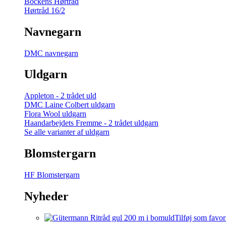
Bockens Hørtråd
Hørtråd 16/2
Navnegarn
DMC navnegarn
Uldgarn
Appleton - 2 trådet uld
DMC Laine Colbert uldgarn
Flora Wool uldgarn
Haandarbejdets Fremme - 2 trådet uldgarn
Se alle varianter af uldgarn
Blomstergarn
HF Blomstergarn
Nyheder
Tilføj som favor