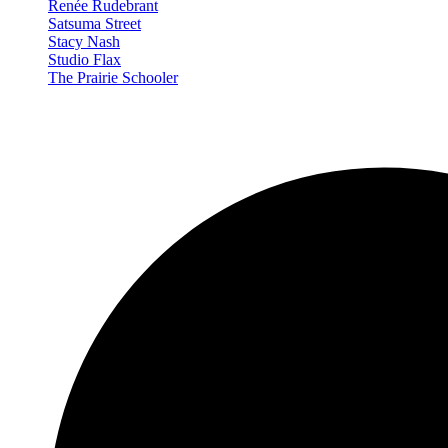
Renée Rudebrant
Satsuma Street
Stacy Nash
Studio Flax
The Prairie Schooler