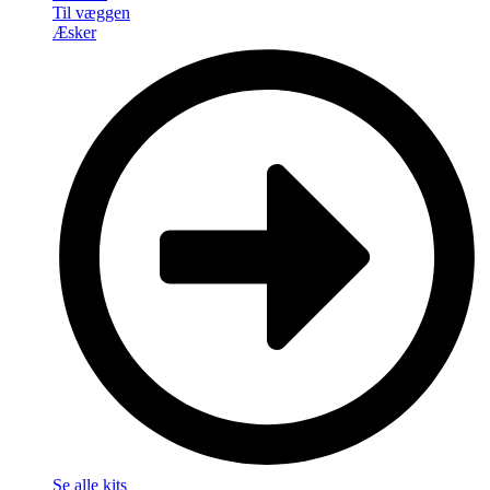
Til væggen
Æsker
Se alle kits