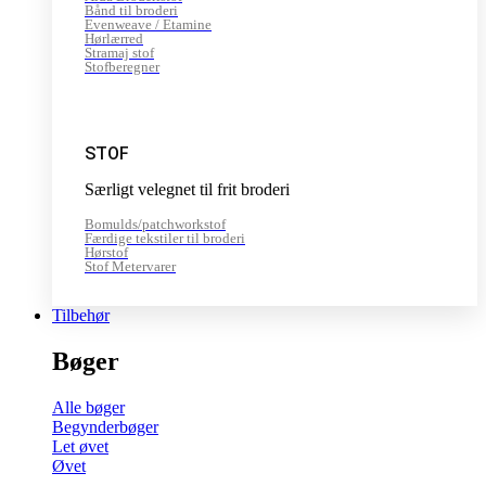
Bånd til broderi
Evenweave / Etamine
Hørlærred
Stramaj stof
Stofberegner
STOF
Særligt velegnet til frit broderi
Bomulds/patchworkstof
Færdige tekstiler til broderi
Hørstof
Stof Metervarer
Tilbehør
Bøger
Alle bøger
Begynderbøger
Let øvet
Øvet