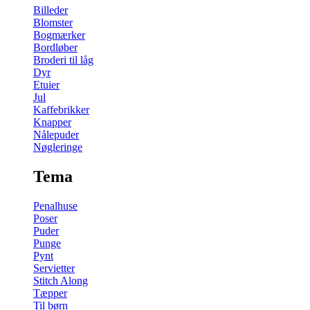
Billeder
Blomster
Bogmærker
Bordløber
Broderi til låg
Dyr
Etuier
Jul
Kaffebrikker
Knapper
Nålepuder
Nøgleringe
Tema
Penalhuse
Poser
Puder
Punge
Pynt
Servietter
Stitch Along
Tæpper
Til børn