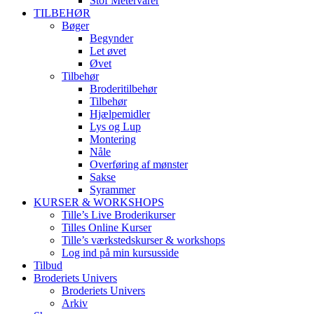
Stof Metervarer
TILBEHØR
Bøger
Begynder
Let øvet
Øvet
Tilbehør
Broderitilbehør
Tilbehør
Hjælpemidler
Lys og Lup
Montering
Nåle
Overføring af mønster
Sakse
Syrammer
KURSER & WORKSHOPS
Tille’s Live Broderikurser
Tilles Online Kurser
Tille’s værkstedskurser & workshops
Log ind på min kursusside
Tilbud
Broderiets Univers
Broderiets Univers
Arkiv