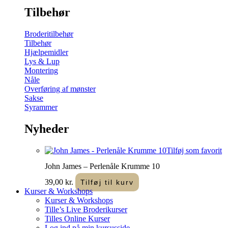
Tilbehør
Broderitilbehør
Tilbehør
Hjælpemidler
Lys & Lup
Montering
Nåle
Overføring af mønster
Sakse
Syrammer
Nyheder
Tilføj som favorit
John James – Perlenåle Krumme 10
39,00
kr.
Tilføj til kurv
Kurser & Workshops
Kurser & Workshops
Tille’s Live Broderikurser
Tilles Online Kurser
Log ind på min kursusside