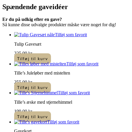
vælges
har
Spændende
gaveidéer
på
flere
varesiden
varianter.
Er du på udkig efter en gave?
Mulighederne
Så kunne disse udvalgte produkter måske være noget for dig!
kan
vælges
Tilføj som favorit
på
varesiden
Tulip Gavesæt
325,00
kr.
Tilføj til kurv
Tilføj som favorit
Tille’s Juleløber med mistelten
255,00
kr.
Tilføj til kurv
Tilføj som favorit
Tille’s æske med stjernehimmel
199,00
kr.
Tilføj til kurv
Tilføj som favorit
Gavekort