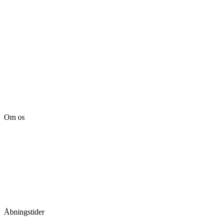
Om os
Tille’s – Værksted
for håndarbejde
Vandmanden 12B
9200 Aalborg SV
Tlf.: +45
81987264
Mail:
info@tilles.dk
CVR: 42501328
Åbningstider