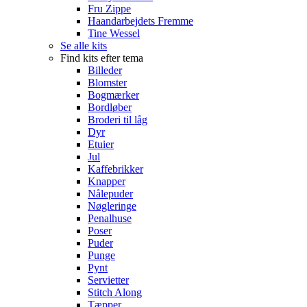
Fru Zippe
Haandarbejdets Fremme
Tine Wessel
Se alle kits
Find kits efter tema
Billeder
Blomster
Bogmærker
Bordløber
Broderi til låg
Dyr
Etuier
Jul
Kaffebrikker
Knapper
Nålepuder
Nøgleringe
Penalhuse
Poser
Puder
Punge
Pynt
Servietter
Stitch Along
Tæpper