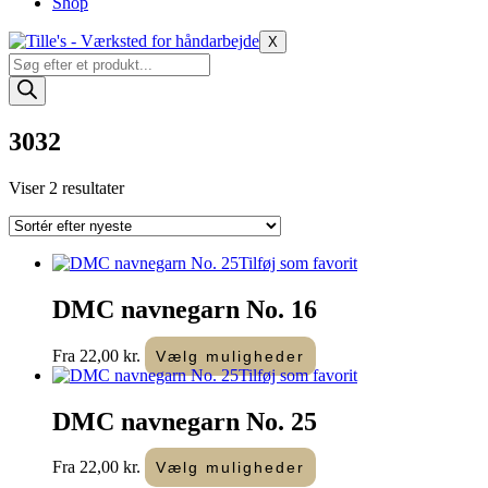
Shop
X
Products
search
3032
Sorteret
Viser 2 resultater
efter
seneste
Tilføj som favorit
DMC navnegarn No. 16
Dette
Fra
22,00
kr.
Vælg muligheder
vare
Tilføj som favorit
har
flere
DMC navnegarn No. 25
varianter.
Mulighederne
Dette
Fra
22,00
kr.
Vælg muligheder
kan
vare