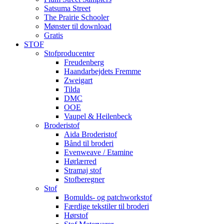
Satsuma Street
The Prairie Schooler
Mønster til download
Gratis
STOF
Stofproducenter
Freudenberg
Haandarbejdets Fremme
Zweigart
Tilda
DMC
OOE
Vaupel & Heilenbeck
Broderistof
Aida Broderistof
Bånd til broderi
Evenweave / Etamine
Hørlærred
Stramaj stof
Stofberegner
Stof
Bomulds- og patchworkstof
Færdige tekstiler til broderi
Hørstof