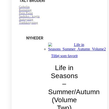
TALT BRODERI
Gobelin
Korssting
Petit Point
Sashiko / kogin
Sortsyning
Trækkesyning
NYHEDER
Tilføj som favorit
Life in
Seasons
–
Summer/Autumn
(Volume
Two)