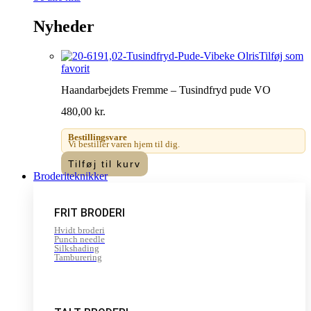
Nyheder
Tilføj som
favorit
Haandarbejdets Fremme – Tusindfryd pude VO
480,00
kr.
Bestillingsvare
Vi bestiller varen hjem til dig.
Tilføj til kurv
Broderiteknikker
FRIT BRODERI
Hvidt broderi
Punch needle
Silkshading
Tamburering