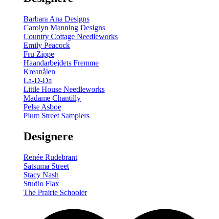
Barbara Ana Designs
Carolyn Manning Designs
Country Cottage Needleworks
Emily Peacock
Fru Zippe
Haandarbejdets Fremme
Kreanålen
La-D-Da
Little House Needleworks
Madame Chantilly
Pelse Asboe
Plum Street Samplers
Designere
Renée Rudebrant
Satsuma Street
Stacy Nash
Studio Flax
The Prairie Schooler