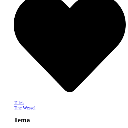
Tille's
Tine Wessel
Tema