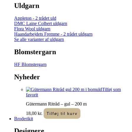
Uldgarn
Appleton - 2 trådet uld
DMC Laine Colbert uldgarn
Flora Wool uldgarn
Haandarbejdets Fremme - 2 trådet uldgarn
Se alle varianter af uldgarn
Blomstergarn
HF Blomstergarn
Nyheder
Tilføj som
favorit
Gütermann Ritråd – gul – 200 m
18,00
kr.
Tilføj til kurv
Broderikit
Designere