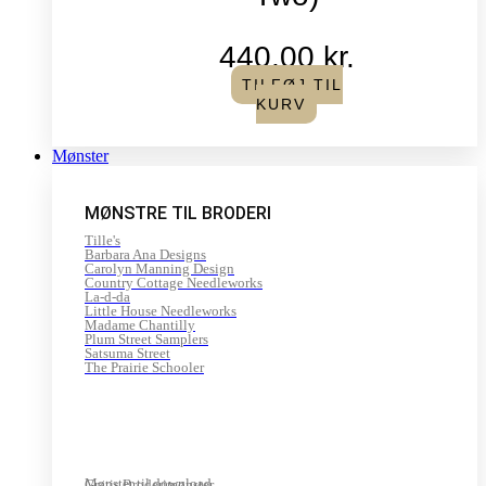
440,00
kr.
TILFØJ TIL
KURV
Mønster
MØNSTRE TIL BRODERI
Tille's
Barbara Ana Designs
Carolyn Manning Design
Country Cottage Needleworks
La-d-da
Little House Needleworks
Madame Chantilly
Plum Street Samplers
Satsuma Street
The Prairie Schooler
Mønster til download
Gratis Broderimønster