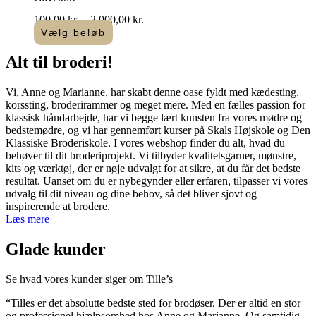
Prisinterval:
100,00
kr.
–
2.000,00
kr.
100,00 kr.
Vælg beløb
Dette
til
vare
2.000,00 kr.
Alt til
broderi
!​
har
flere
Vi, Anne og Marianne, har skabt denne oase fyldt med kædesting,
varianter.
korssting, broderirammer og meget mere. Med en fælles passion for
Mulighederne
klassisk håndarbejde, har vi begge lært kunsten fra vores mødre og
kan
bedstemødre, og vi har gennemført kurser på Skals Højskole og Den
vælges
Klassiske Broderiskole. I vores webshop finder du alt, hvad du
på
behøver til dit broderiprojekt. Vi tilbyder kvalitetsgarner, mønstre,
varesiden
kits og værktøj, der er nøje udvalgt for at sikre, at du får det bedste
resultat. Uanset om du er nybegynder eller erfaren, tilpasser vi vores
udvalg til dit niveau og dine behov, så det bliver sjovt og
inspirerende at brodere.
Læs mere
Glade kunder
Se hvad vores kunder siger om Tille’s
“Tilles er det absolutte bedste sted for brodøser. Der er altid en stor
og professionel hjælpsomhed hos Anne og Marianne. Og samtidig