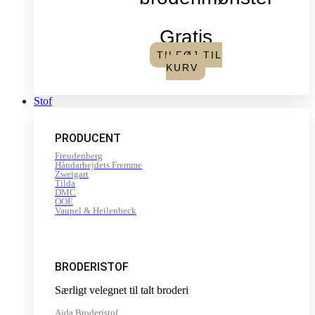
Gratis
TILFØJ TIL
KURV
Stof
PRODUCENT
Freudenberg
Håndarbejdets Fremme
Zweigart
Tilda
DMC
OOE
Vaupel & Heilenbeck
BRODERISTOF
Særligt velegnet til talt broderi
Aida Broderistof