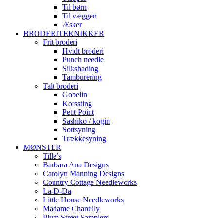
Til børn
Til væggen
Æsker
BRODERITEKNIKKER
Frit broderi
Hvidt broderi
Punch needle
Silkshading
Tamburering
Talt broderi
Gobelin
Korssting
Petit Point
Sashiko / kogin
Sortsyning
Trækkesyning
MØNSTER
Tille’s
Barbara Ana Designs
Carolyn Manning Designs
Country Cottage Needleworks
La-D-Da
Little House Needleworks
Madame Chantilly
Plum Street Samplers