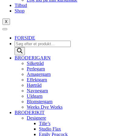
Tilbud
Shop
X
FORSIDE
Products
search
BRODERIGARN
Silketråd
Perlegarn
Amagergarn
Effektgarn
Hørtråd
Navnegarn
Uldgarn
Blomstergarn
Weeks Dye Works
BRODERIKIT
Designere
Tille’s
Studio Flax
Emily Peacock