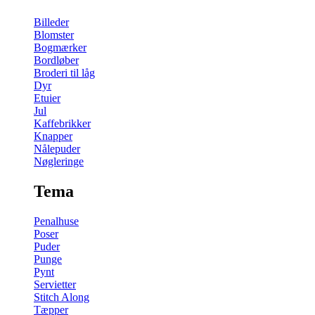
Billeder
Blomster
Bogmærker
Bordløber
Broderi til låg
Dyr
Etuier
Jul
Kaffebrikker
Knapper
Nålepuder
Nøgleringe
Tema
Penalhuse
Poser
Puder
Punge
Pynt
Servietter
Stitch Along
Tæpper