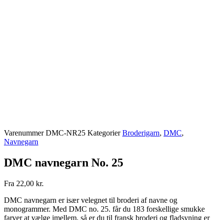
Varenummer
DMC-NR25
Kategorier
Broderigarn
,
DMC
,
Navnegarn
DMC navnegarn No. 25
Fra
22,00
kr.
DMC navnegarn er især velegnet til broderi af navne og
monogrammer. Med DMC no. 25. får du 183 forskellige smukke
farver at vælge imellem, så er du til fransk broderi og fladsyning er