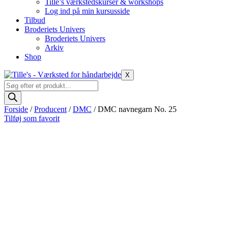
Tille’s værkstedskurser & workshops
Log ind på min kursusside
Tilbud
Broderiets Univers
Broderiets Univers
Arkiv
Shop
X
Products
search
Forside
/
Producent
/
DMC
/ DMC navnegarn No. 25
Tilføj som favorit