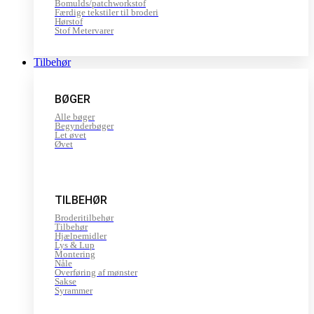
Bomulds/patchworkstof
Færdige tekstiler til broderi
Hørstof
Stof Metervarer
Tilbehør
BØGER
Alle bøger
Begynderbøger
Let øvet
Øvet
TILBEHØR
Broderitilbehør
Tilbehør
Hjælpemidler
Lys & Lup
Montering
Nåle
Overføring af mønster
Sakse
Syrammer