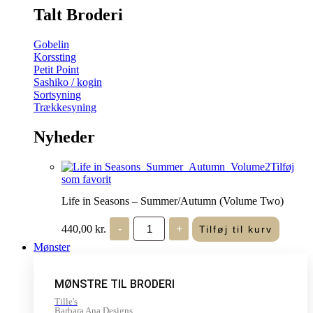
Talt Broderi
Gobelin
Korssting
Petit Point
Sashiko / kogin
Sortsyning
Trækkesyning
Nyheder
Tilføj
som favorit
Life in Seasons – Summer/Autumn (Volume Two)
Life
440,00
kr.
-
+
Tilføj til kurv
in
Seasons
Mønster
-
Summer/Autumn
(Volume
MØNSTRE TIL BRODERI
Two)
antal
Tille's
Barbara Ana Designs