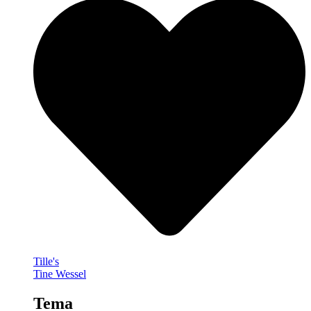
Tille's
Tine Wessel
Tema