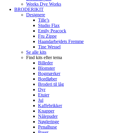
Weeks Dye Works
BRODERIKIT
Designere
Tille’s
Studio Flax
Emily Peacock
Fru Zippe
Haandarbejdets Fremme
Tine Wessel
Se alle kits
Find kits efter tema
Billeder
Blomster
Bogmærker
Bordløber
Broderi til låg
Dyr
Etuier
Jul
Kaffebrikker
Knapper
Nålepuder
Nøgleringe
Penalhuse
Poser