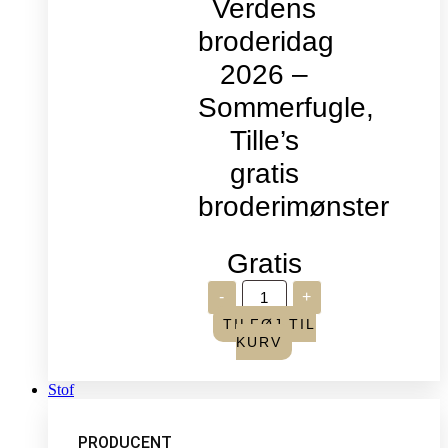
Verdens
broderidag
2026 –
Sommerfugle,
Tille’s
gratis
broderimønster
Gratis
Verdens
-
+
broderidag
2026
TILFØJ TIL
-
KURV
Sommerfugle,
Tille's
gratis
Stof
broderimønster
antal
PRODUCENT