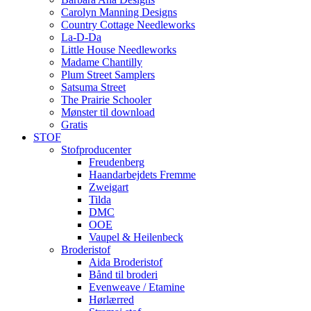
Carolyn Manning Designs
Country Cottage Needleworks
La-D-Da
Little House Needleworks
Madame Chantilly
Plum Street Samplers
Satsuma Street
The Prairie Schooler
Mønster til download
Gratis
STOF
Stofproducenter
Freudenberg
Haandarbejdets Fremme
Zweigart
Tilda
DMC
OOE
Vaupel & Heilenbeck
Broderistof
Aida Broderistof
Bånd til broderi
Evenweave / Etamine
Hørlærred