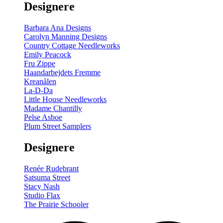
Designere
200
m
antal
Barbara Ana Designs
Carolyn Manning Designs
Country Cottage Needleworks
Emily Peacock
Fru Zippe
Haandarbejdets Fremme
Kreanålen
La-D-Da
Little House Needleworks
Madame Chantilly
Pelse Asboe
Plum Street Samplers
Designere
Renée Rudebrant
Satsuma Street
Stacy Nash
Studio Flax
The Prairie Schooler