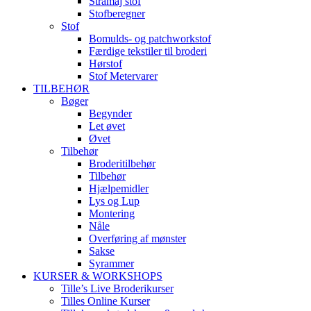
Stramaj stof
Stofberegner
Stof
Bomulds- og patchworkstof
Færdige tekstiler til broderi
Hørstof
Stof Metervarer
TILBEHØR
Bøger
Begynder
Let øvet
Øvet
Tilbehør
Broderitilbehør
Tilbehør
Hjælpemidler
Lys og Lup
Montering
Nåle
Overføring af mønster
Sakse
Syrammer
KURSER & WORKSHOPS
Tille’s Live Broderikurser
Tilles Online Kurser