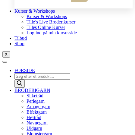
10
antal
Kurser & Workshops
Kurser & Workshops
Tille’s Live Broderikurser
Tilles Online Kurser
Log ind på min kursusside
Tilbud
Shop
X
FORSIDE
Products
search
BRODERIGARN
Silketråd
Perlegarn
Amagergarn
Effektgarn
Hørtråd
Navnegarn
Uldgarn
Blomstergarn