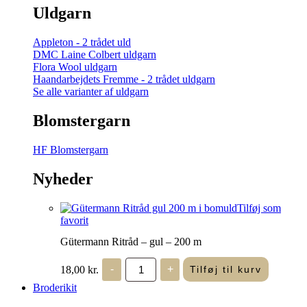
Uldgarn
Appleton - 2 trådet uld
DMC Laine Colbert uldgarn
Flora Wool uldgarn
Haandarbejdets Fremme - 2 trådet uldgarn
Se alle varianter af uldgarn
Blomstergarn
HF Blomstergarn
Nyheder
Tilføj som
favorit
Gütermann Ritråd – gul – 200 m
Gütermann
18,00
kr.
-
+
Tilføj til kurv
Ritråd
-
Broderikit
gul
-