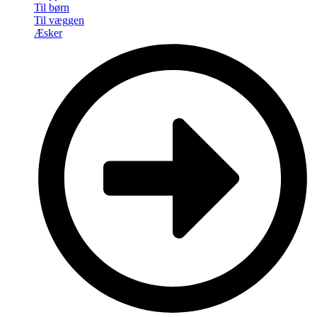
Til børn
Til væggen
Æsker