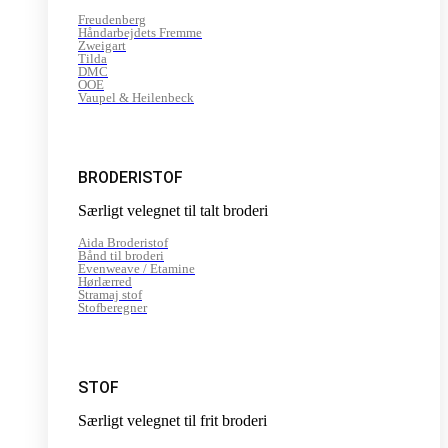
Freudenberg
Håndarbejdets Fremme
Zweigart
Tilda
DMC
OOE
Vaupel & Heilenbeck
BRODERISTOF
Særligt velegnet til talt broderi
Aida Broderistof
Bånd til broderi
Evenweave / Etamine
Hørlærred
Stramaj stof
Stofberegner
STOF
Særligt velegnet til frit broderi