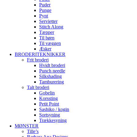
Puder
Punge
Pynt
Servietter
Stitch Along
Tæpper
Til børn
Til væggen
Æsker
BRODERITEKNIKKER
Frit broderi
Hvidt broderi
Punch needle
Silkshading
Tamburering
Talt broderi
Gobelin
Korssting
Petit Point
Sashiko / kogin
Sortsyning
Trækkesyning
MØNSTER
Tille’s
Barbara Ana Designs