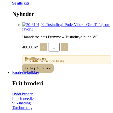
Se alle kits
Nyheder
Tilføj som
favorit
Haandarbejdets Fremme – Tusindfryd pude VO
Haandarbejdets
480,00
kr.
-
+
Fremme
-
Tusindfryd
Bestillingsvare
pude
Vi bestiller varen hjem til dig.
VO
Tilføj til kurv
antal
Broderiteknikker
Frit broderi
Hvidt broderi
Punch needle
Silkshading
Tamburering