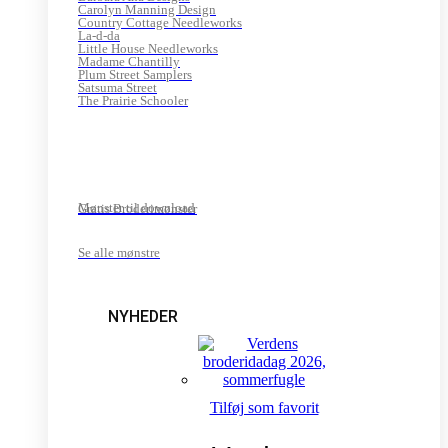
Carolyn Manning Design
Country Cottage Needleworks
La-d-da
Little House Needleworks
Madame Chantilly
Plum Street Samplers
Satsuma Street
The Prairie Schooler
Mønster til download
Gratis Broderimønster
Se alle mønstre
NYHEDER
Tilføj som favorit