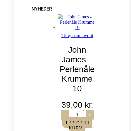
NYHEDER
Tilføj som favorit
John
James –
Perlenåle
Krumme
10
39,00
kr.
John
-
+
James
-
TILFØJ TIL
Perlenåle
KURV
Krumme