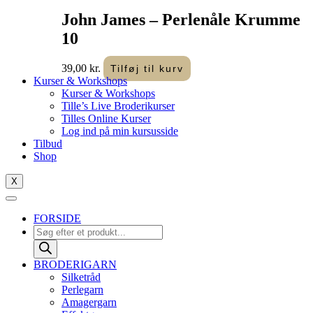
John James – Perlenåle Krumme
10
39,00
kr.
Tilføj til kurv
Kurser & Workshops
Kurser & Workshops
Tille’s Live Broderikurser
Tilles Online Kurser
Log ind på min kursusside
Tilbud
Shop
X
FORSIDE
Products
search
BRODERIGARN
Silketråd
Perlegarn
Amagergarn