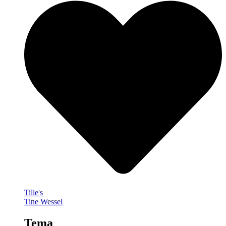
Tille's
Tine Wessel
Tema