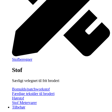
Stofberegner
Stof
Særligt velegnet til frit broderi
Bomulds/patchworkstof
Færdige tekstiler til broderi
Hørstof
Stof Metervarer
Tilbehør