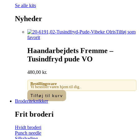
Se alle kits
Nyheder
Tilføj som
favorit
Haandarbejdets Fremme –
Tusindfryd pude VO
480,00
kr.
Bestillingsvare
Vi bestiller varen hjem til dig.
Tilføj til kurv
Broderiteknikker
Frit broderi
Hvidt broderi
Punch needle
Silkshading