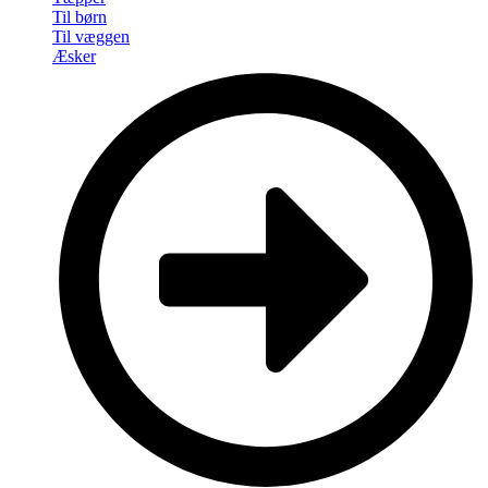
Til børn
Til væggen
Æsker