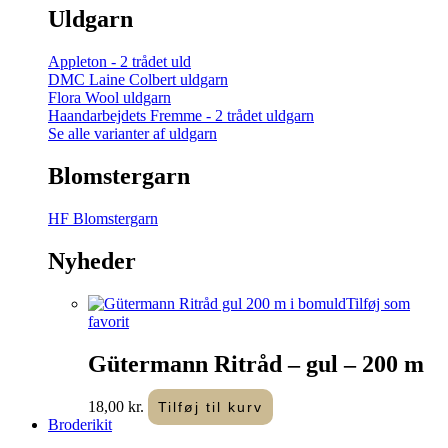
Uldgarn
Appleton - 2 trådet uld
DMC Laine Colbert uldgarn
Flora Wool uldgarn
Haandarbejdets Fremme - 2 trådet uldgarn
Se alle varianter af uldgarn
Blomstergarn
HF Blomstergarn
Nyheder
Tilføj som
favorit
Gütermann Ritråd – gul – 200 m
18,00
kr.
Tilføj til kurv
Broderikit