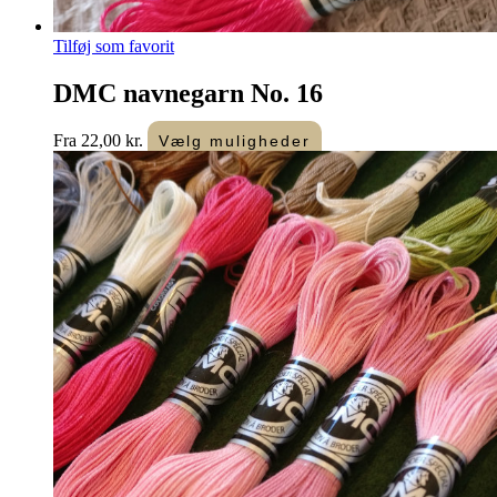
Tilføj som favorit
DMC navnegarn No. 16
Dette
Fra
22,00
kr.
Vælg muligheder
vare
har
flere
varianter.
Mulighederne
kan
vælges
på
varesiden