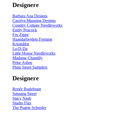
Designere
Barbara Ana Designs
Carolyn Manning Designs
Country Cottage Needleworks
Emily Peacock
Fru Zippe
Haandarbejdets Fremme
Kreanålen
La-D-Da
Little House Needleworks
Madame Chantilly
Pelse Asboe
Plum Street Samplers
Designere
Renée Rudebrant
Satsuma Street
Stacy Nash
Studio Flax
The Prairie Schooler