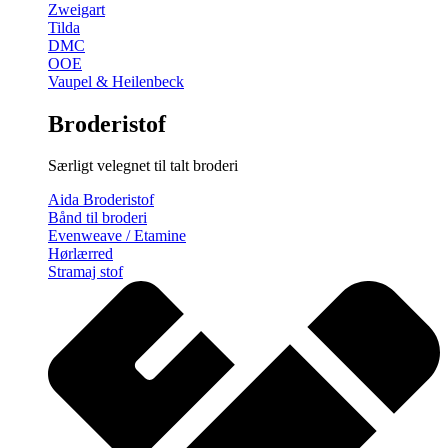
Zweigart
Tilda
DMC
OOE
Vaupel & Heilenbeck
Broderistof
Særligt velegnet til talt broderi
Aida Broderistof
Bånd til broderi
Evenweave / Etamine
Hørlærred
Stramaj stof