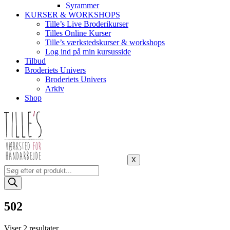
Syrammer
KURSER & WORKSHOPS
Tille’s Live Broderikurser
Tilles Online Kurser
Tille’s værkstedskurser & workshops
Log ind på min kursusside
Tilbud
Broderiets Univers
Broderiets Univers
Arkiv
Shop
X
Products
search
502
Sorteret
Viser 2 resultater