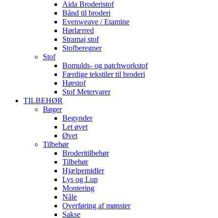
Aida Broderistof
Bånd til broderi
Evenweave / Etamine
Hørlærred
Stramaj stof
Stofberegner
Stof
Bomulds- og patchworkstof
Færdige tekstiler til broderi
Hørstof
Stof Metervarer
TILBEHØR
Bøger
Begynder
Let øvet
Øvet
Tilbehør
Broderitilbehør
Tilbehør
Hjælpemidler
Lys og Lup
Montering
Nåle
Overføring af mønster
Sakse