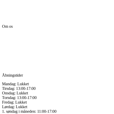
Om os
Tille’s – Værksted
for håndarbejde
Vandmanden 12B
9200 Aalborg SV
Tlf.: +45
81987264
Mail:
info@tilles.dk
CVR: 42501328
Åbningstider
Mandag: Lukket
Tirsdag: 13:00-17:00
Onsdag: Lukket
Torsdag: 13:00-17:00
Fredag: Lukket
Lørdag: Lukket
1. søndag i måneden: 11:00-17:00