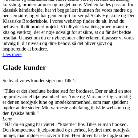
varianter.
korssting, broderirammer og meget mere. Med en fælles passion for
Mulighederne
klassisk håndarbejde, har vi begge lært kunsten fra vores mødre og
kan
bedstemødre, og vi har gennemført kurser på Skals Højskole og Den
vælges
Klassiske Broderiskole. I vores webshop finder du alt, hvad du
på
behøver til dit broderiprojekt. Vi tilbyder kvalitetsgarner, mønstre,
varesiden
kits og værktøj, der er nøje udvalgt for at sikre, at du får det bedste
resultat. Uanset om du er nybegynder eller erfaren, tilpasser vi vores
udvalg til dit niveau og dine behov, så det bliver sjovt og
inspirerende at brodere.
Læs mere
Glade kunder
Se hvad vores kunder siger om Tille’s
“Tilles er det absolutte bedste sted for brodøser. Der er altid en stor
og professionel hjælpsomhed hos Anne og Marianne. Og samtidig
er der en nordjysk lune og imødekommenhed, som man sjældent
møder andre steder. Min varmeste anbefaling til både webshop og
den fysiske butik."
Lene
“Når du en gang har været i “kløerne” hos Tilles er man hooked.
Den kompetence, hjælpsomhed og nærhed, krydret med nordjysk
humør, man møder er uovertruffen. Herudover har de nogle super