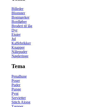
Billeder
Blomster
Bogmærker
Bordløber
Broderi til låg
Dyr
Etuier
Jul
Kaffebrikker
Knapper
Nålepuder
Nøgleringe
Tema
Penalhuse
Poser
Puder
Punge
Pynt
Servietter
Stitch Along
Tæpper