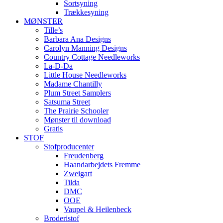
Sortsyning
Trækkesyning
MØNSTER
Tille’s
Barbara Ana Designs
Carolyn Manning Designs
Country Cottage Needleworks
La-D-Da
Little House Needleworks
Madame Chantilly
Plum Street Samplers
Satsuma Street
The Prairie Schooler
Mønster til download
Gratis
STOF
Stofproducenter
Freudenberg
Haandarbejdets Fremme
Zweigart
Tilda
DMC
OOE
Vaupel & Heilenbeck
Broderistof