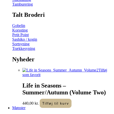
Tamburering
Talt Broderi
Gobelin
Korssting
Petit Point
Sashiko / kogin
Sortsyning
Trækkesyning
Nyheder
Tilføj
som favorit
Life in Seasons –
Summer/Autumn (Volume Two)
440,00
kr.
Tilføj til kurv
Mønster