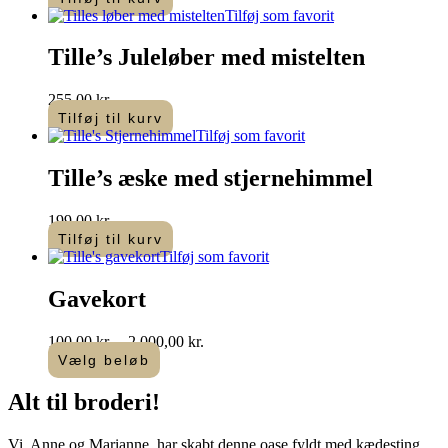
Tilføj som favorit
Tille’s Juleløber med mistelten
255,00
kr.
Tilføj til kurv
Tilføj som favorit
Tille’s æske med stjernehimmel
199,00
kr.
Tilføj til kurv
Tilføj som favorit
Gavekort
Prisinterval:
100,00
kr.
–
2.000,00
kr.
100,00 kr.
Vælg beløb
Dette
til
vare
2.000,00 kr.
Alt til
broderi
!​
har
flere
Vi, Anne og Marianne, har skabt denne oase fyldt med kædesting,