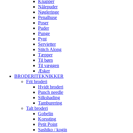
Knapper
Nålepuder
Nøgleringe
Penalhuse
Poser
Puder
Punge
Pynt
Servietter
Stitch Along
Tæpper
Til børn
Til væggen
Æsker
BRODERITEKNIKKER
Frit broderi
Hvidt broderi
Punch needle
Silkshading
Tamburering
Talt broderi
Gobelin
Korssting
Petit Point
Sashiko / kogin