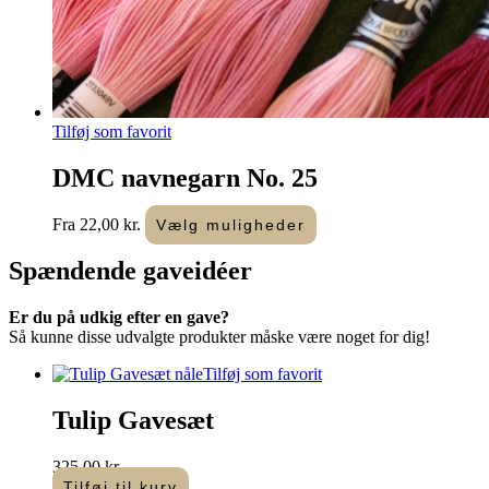
Tilføj som favorit
DMC navnegarn No. 25
Dette
Fra
22,00
kr.
Vælg muligheder
vare
har
Spændende
gaveidéer
flere
varianter.
Er du på udkig efter en gave?
Mulighederne
Så kunne disse udvalgte produkter måske være noget for dig!
kan
vælges
Tilføj som favorit
på
varesiden
Tulip Gavesæt
325,00
kr.
Tilføj til kurv