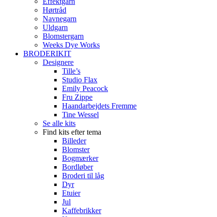
Effektgarn
Hørtråd
Navnegarn
Uldgarn
Blomstergarn
Weeks Dye Works
BRODERIKIT
Designere
Tille’s
Studio Flax
Emily Peacock
Fru Zippe
Haandarbejdets Fremme
Tine Wessel
Se alle kits
Find kits efter tema
Billeder
Blomster
Bogmærker
Bordløber
Broderi til låg
Dyr
Etuier
Jul
Kaffebrikker