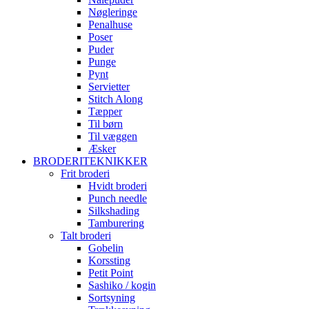
Nøgleringe
Penalhuse
Poser
Puder
Punge
Pynt
Servietter
Stitch Along
Tæpper
Til børn
Til væggen
Æsker
BRODERITEKNIKKER
Frit broderi
Hvidt broderi
Punch needle
Silkshading
Tamburering
Talt broderi
Gobelin
Korssting
Petit Point
Sashiko / kogin
Sortsyning