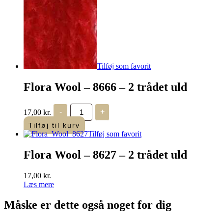
-
2
trådet
uld
antal
Tilføj som favorit
Flora Wool – 8666 – 2 trådet uld
Flora
17,00
kr.
-
+
Wool
-
Tilføj til kurv
8666
Tilføj som favorit
-
2
Flora Wool – 8627 – 2 trådet uld
trådet
uld
antal
17,00
kr.
Læs mere
Måske er dette også
noget for dig