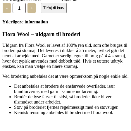
Flora
-
+
Tilføj til kurv
Wool
-
8618
Yderligere information
-
2
trådet
Flora Wool – uldgarn til broderi
uld
antal
Uldgarn fra Flora Wool er lavet af 100% ren uld, som ofte bruges til
broderi på stramaj. Det leveres i dukker á 25 meter, hvilket gør det
nemt at arbejde med. Garnet er særligt egnet til brug på 4.4 stramaj,
hvor det typisk anvendes med dobbelt tråd. Hvis et tættere udtryk
ønskes, kan man vælge en finere stramaj.
Ved brodering anbefales det at være opmærksom på nogle enkle råd.
Det anbefales at brodere de ensfarvede overflader, især
bundfarverne, med garn i samme indfarvning.
Brodér de lyse farver til sidst, så broderiet ikke bliver
tilsmudset under arbejdet.
Støv på broderiet fjernes regelmæssigt med en støvsuger.
Kemisk rensning anbefales til broderi med flora wool.