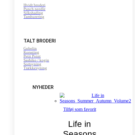
Hvidt broderi
Punch needle
Silkshading
Tamburering
TALT BRODERI
Gobelin
Korssting
Petit Point
Sashiko / kogin
Sortsyning
Trækkesyning
NYHEDER
Tilføj som favorit
Life in
Seasons