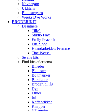
Navnegarn
Uldgarn
Blomstergarn
Weeks Dye Works
BRODERIKIT
Designere
Tille’s
Studio Flax
Emily Peacock
Fru Zippe
Haandarbejdets Fremme
Tine Wessel
Se alle kits
Find kits efter tema
Billeder
Blomster
Bogmærker
Bordløber
Broderi til låg
Dyr
Etuier
Jul
Kaffebrikker
Knapper
Nålepuder