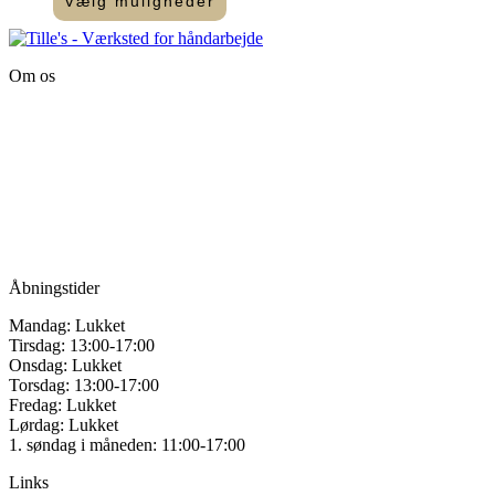
Vælg muligheder
kan
Dette
vælges
vare
på
har
varesiden
Om os
flere
varianter.
Tille’s – Værksted
Mulighederne
for håndarbejde
kan
vælges
Vandmanden 12B
på
9200 Aalborg SV
varesiden
Tlf.: +45
81987264
Mail:
info@tilles.dk
CVR: 42501328
Åbningstider
Mandag: Lukket
Tirsdag: 13:00-17:00
Onsdag: Lukket
Torsdag: 13:00-17:00
Fredag: Lukket
Lørdag: Lukket
1. søndag i måneden: 11:00-17:00
Links