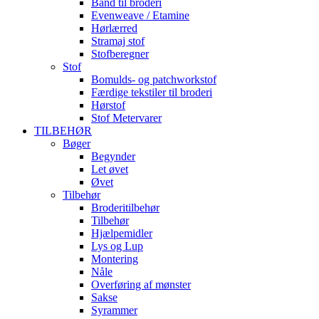
Bånd til broderi
Evenweave / Etamine
Hørlærred
Stramaj stof
Stofberegner
Stof
Bomulds- og patchworkstof
Færdige tekstiler til broderi
Hørstof
Stof Metervarer
TILBEHØR
Bøger
Begynder
Let øvet
Øvet
Tilbehør
Broderitilbehør
Tilbehør
Hjælpemidler
Lys og Lup
Montering
Nåle
Overføring af mønster
Sakse
Syrammer