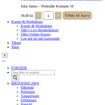
John James – Perlenåle Krumme 10
John
39,00
kr.
-
+
Tilføj til kurv
James
-
Kurser & Workshops
Perlenåle
Kurser & Workshops
Krumme
Tille’s Live Broderikurser
10
Tilles Online Kurser
antal
Log ind på min kursusside
Tilbud
Shop
X
FORSIDE
Products
search
BRODERIGARN
Silketråd
Perlegarn
Amagergarn
Effektgarn
Hørtråd