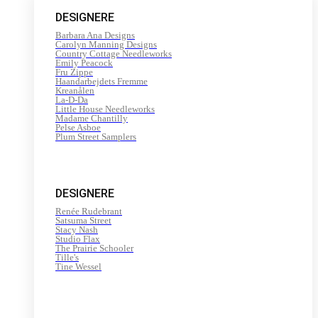
200
DESIGNERE
m
antal
Barbara Ana Designs
Carolyn Manning Designs
Country Cottage Needleworks
Emily Peacock
Fru Zippe
Haandarbejdets Fremme
Kreanålen
La-D-Da
Little House Needleworks
Madame Chantilly
Pelse Asboe
Plum Street Samplers
DESIGNERE
Renée Rudebrant
Satsuma Street
Stacy Nash
Studio Flax
The Prairie Schooler
Tille's
Tine Wessel