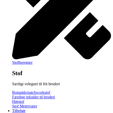
Stofberegner
Stof
Særligt velegnet til frit broderi
Bomulds/patchworkstof
Færdige tekstiler til broderi
Hørstof
Stof Metervarer
Tilbehør