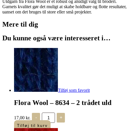
Uldgarn fra Flora Wool er et robust og alsidigt valg til broderi.
Garnets kvalitet gør det muligt at skabe holdbare og flotte resultater,
uanset om det bruges til store eller små projekter.
Mere til
dig
Du kunne også være interesseret i…
Tilføj som favorit
Flora Wool – 8634 – 2 trådet uld
Flora
17,00
kr.
-
+
Wool
-
Tilføj til kurv
8634