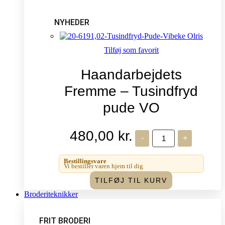
NYHEDER
Tilføj som favorit
Haandarbejdets
Fremme – Tusindfryd
pude VO
480,00
kr.
Haandarbejdets
-
+
Fremme
-
Tusindfryd
Bestillingsvare
pude
Vi bestiller varen hjem til dig.
VO
TILFØJ TIL KURV
antal
Broderiteknikker
FRIT BRODERI