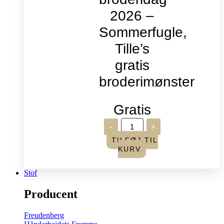
2026 –
Sommerfugle,
Tille’s
gratis
broderimønster
Gratis
Verdens
-
+
broderidag
2026
TILFØJ TIL
-
KURV
Sommerfugle,
Tille's
gratis
Stof
broderimønster
antal
Producent
Freudenberg