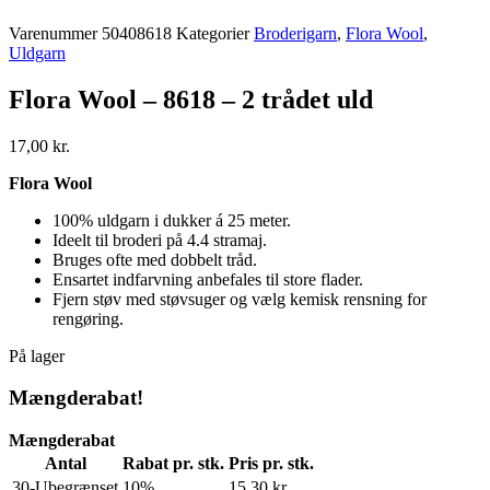
Varenummer
50408618
Kategorier
Broderigarn
,
Flora Wool
,
Uldgarn
Flora Wool – 8618 – 2 trådet uld
17,00
kr.
Flora Wool
100% uldgarn i dukker á 25 meter.
Ideelt til broderi på 4.4 stramaj.
Bruges ofte med dobbelt tråd.
Ensartet indfarvning anbefales til store flader.
Fjern støv med støvsuger og vælg kemisk rensning for
rengøring.
På lager
Mængderabat!
Mængderabat
Antal
Rabat pr. stk.
Pris pr. stk.
30-Ubegrænset
10%
15,30
kr.