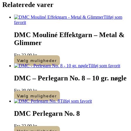
Relaterede varer
Tilføj som
favorit
DMC Mouliné Effektgarn – Metal &
Glimmer
Fra
22,00
kr.
Vælg muligheder
Dette
Tilføj som favorit
vare
har
DMC – Perlegarn No. 8 – 10 gr. nøgle
flere
varianter.
Fra
39,00
kr.
Mulighederne
Vælg muligheder
kan
Dette
Tilføj som favorit
vælges
vare
på
har
DMC Perlegarn No. 8
varesiden
flere
varianter.
Fra
22,00
kr.
Mulighederne