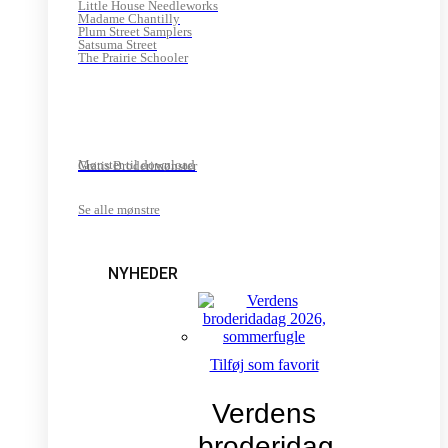
Little House Needleworks
Madame Chantilly
Plum Street Samplers
Satsuma Street
The Prairie Schooler
Mønster til download
Gratis Broderimønster
Se alle mønstre
NYHEDER
Tilføj som favorit
Verdens
broderidag