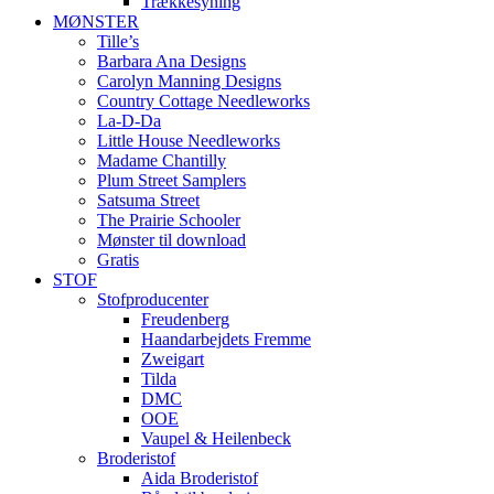
Trækkesyning
MØNSTER
Tille’s
Barbara Ana Designs
Carolyn Manning Designs
Country Cottage Needleworks
La-D-Da
Little House Needleworks
Madame Chantilly
Plum Street Samplers
Satsuma Street
The Prairie Schooler
Mønster til download
Gratis
STOF
Stofproducenter
Freudenberg
Haandarbejdets Fremme
Zweigart
Tilda
DMC
OOE
Vaupel & Heilenbeck
Broderistof
Aida Broderistof