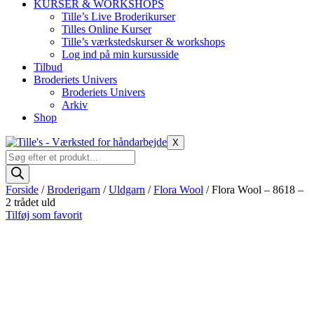
KURSER & WORKSHOPS
Tille’s Live Broderikurser
Tilles Online Kurser
Tille’s værkstedskurser & workshops
Log ind på min kursusside
Tilbud
Broderiets Univers
Broderiets Univers
Arkiv
Shop
X
Products
search
Forside
/
Broderigarn
/
Uldgarn
/
Flora Wool
/ Flora Wool – 8618 –
2 trådet uld
Tilføj som favorit