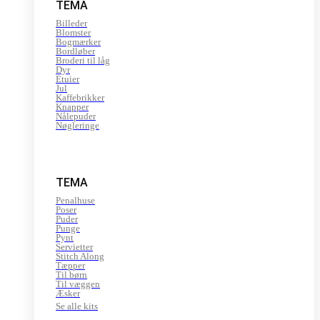
TEMA
Billeder
Blomster
Bogmærker
Bordløber
Broderi til låg
Dyr
Etuier
Jul
Kaffebrikker
Knapper
Nålepuder
Nøgleringe
TEMA
Penalhuse
Poser
Puder
Punge
Pynt
Servietter
Stitch Along
Tæpper
Til børn
Til væggen
Æsker
Se alle kits