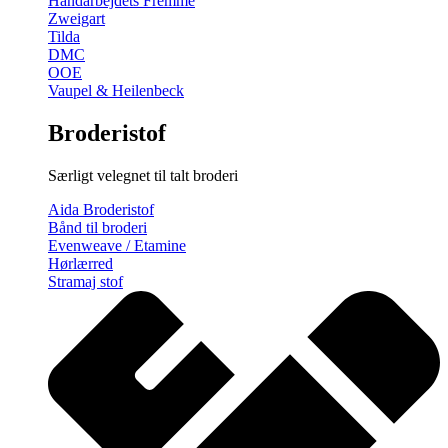
Håndarbejdets Fremme
Zweigart
Tilda
DMC
OOE
Vaupel & Heilenbeck
Broderistof
Særligt velegnet til talt broderi
Aida Broderistof
Bånd til broderi
Evenweave / Etamine
Hørlærred
Stramaj stof