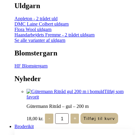
Uldgarn
Appleton - 2 trådet uld
DMC Laine Colbert uldgarn
Flora Wool uldgarn
Haandarbejdets Fremme - 2 trådet uldgarn
Se alle varianter af uldgarn
Blomstergarn
HF Blomstergarn
Nyheder
Tilføj som
favorit
Gütermann Ritråd – gul – 200 m
Gütermann
18,00
kr.
-
+
Tilføj til kurv
Ritråd
-
Broderikit
gul
-