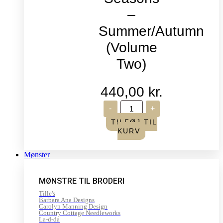
–
Summer/Autumn
(Volume
Two)
440,00
kr.
Life
-
+
in
Seasons
TILFØJ TIL
-
KURV
Summer/Autumn
(Volume
Two)
Mønster
antal
MØNSTRE TIL BRODERI
Tille's
Barbara Ana Designs
Carolyn Manning Design
Country Cottage Needleworks
La-d-da