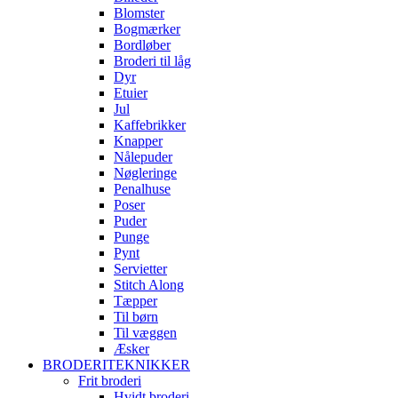
Blomster
Bogmærker
Bordløber
Broderi til låg
Dyr
Etuier
Jul
Kaffebrikker
Knapper
Nålepuder
Nøgleringe
Penalhuse
Poser
Puder
Punge
Pynt
Servietter
Stitch Along
Tæpper
Til børn
Til væggen
Æsker
BRODERITEKNIKKER
Frit broderi
Hvidt broderi