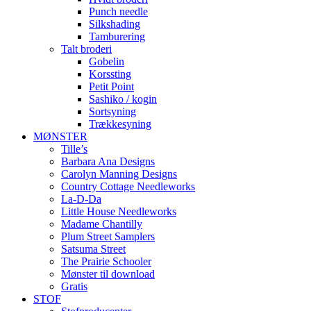
Punch needle
Silkshading
Tamburering
Talt broderi
Gobelin
Korssting
Petit Point
Sashiko / kogin
Sortsyning
Trækkesyning
MØNSTER
Tille’s
Barbara Ana Designs
Carolyn Manning Designs
Country Cottage Needleworks
La-D-Da
Little House Needleworks
Madame Chantilly
Plum Street Samplers
Satsuma Street
The Prairie Schooler
Mønster til download
Gratis
STOF