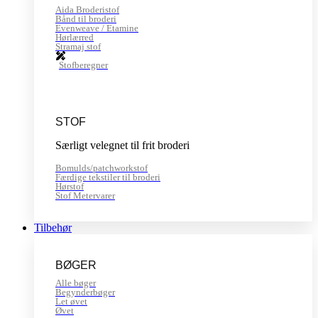
Aida Broderistof
Bånd til broderi
Evenweave / Etamine
Hørlærred
Stramaj stof
Stofberegner
STOF
Særligt velegnet til frit broderi
Bomulds/patchworkstof
Færdige tekstiler til broderi
Hørstof
Stof Metervarer
Tilbehør
BØGER
Alle bøger
Begynderbøger
Let øvet
Øvet