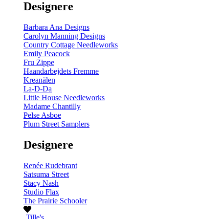
Designere
200
m
antal
Barbara Ana Designs
Carolyn Manning Designs
Country Cottage Needleworks
Emily Peacock
Fru Zippe
Haandarbejdets Fremme
Kreanålen
La-D-Da
Little House Needleworks
Madame Chantilly
Pelse Asboe
Plum Street Samplers
Designere
Renée Rudebrant
Satsuma Street
Stacy Nash
Studio Flax
The Prairie Schooler
Tille's