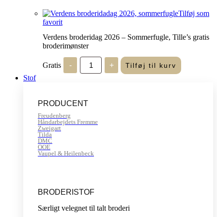
Tilføj som
favorit
Verdens broderidag 2026 – Sommerfugle, Tille’s gratis
broderimønster
Verdens
Gratis
-
+
Tilføj til kurv
broderidag
2026
Stof
-
Sommerfugle,
Tille's
PRODUCENT
gratis
broderimønster
Freudenberg
antal
Håndarbejdets Fremme
Zweigart
Tilda
DMC
OOE
Vaupel & Heilenbeck
BRODERISTOF
Særligt velegnet til talt broderi