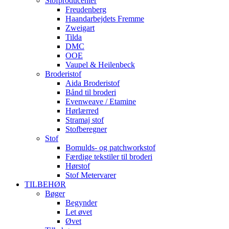
Stofproducenter
Freudenberg
Haandarbejdets Fremme
Zweigart
Tilda
DMC
OOE
Vaupel & Heilenbeck
Broderistof
Aida Broderistof
Bånd til broderi
Evenweave / Etamine
Hørlærred
Stramaj stof
Stofberegner
Stof
Bomulds- og patchworkstof
Færdige tekstiler til broderi
Hørstof
Stof Metervarer
TILBEHØR
Bøger
Begynder
Let øvet
Øvet