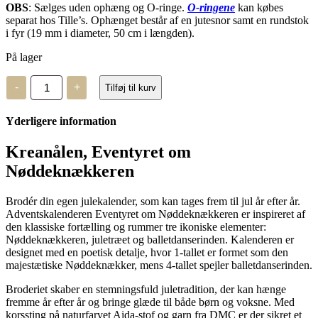
OBS
: Sælges uden ophæng og O-ringe.
O-ringene
kan købes
separat hos Tille’s. Ophænget består af en jutesnor samt en rundstok
i fyr (19 mm i diameter, 50 cm i længden).
På lager
Eventyret
-
+
Tilføj til kurv
om
Nøddeknækkeren
antal
Yderligere information
Kreanålen, Eventyret om
Nøddeknækkeren
Brodér din egen julekalender, som kan tages frem til jul år efter år.
Adventskalenderen Eventyret om Nøddeknækkeren er inspireret af
den klassiske fortælling og rummer tre ikoniske elementer:
Nøddeknækkeren, juletræet og balletdanserinden. Kalenderen er
designet med en poetisk detalje, hvor 1-tallet er formet som den
majestætiske Nøddeknækker, mens 4-tallet spejler balletdanserinden.
Broderiet skaber en stemningsfuld juletradition, der kan hænge
fremme år efter år og bringe glæde til både børn og voksne. Med
korssting på naturfarvet Aida-stof og garn fra DMC er der sikret et