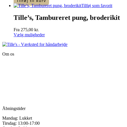
Tilføj til kurv
antal
Tilføj som favorit
Tille’s, Tambureret pung, broderikit
Fra
275,00
kr.
Vælg muligheder
Dette
vare
har
Om os
flere
varianter.
Tille’s – Værksted
Mulighederne
for håndarbejde
kan
vælges
Vandmanden 12B
på
9200 Aalborg SV
varesiden
Tlf.: +45
81987264
Mail:
info@tilles.dk
CVR: 42501328
Åbningstider
Mandag: Lukket
Tirsdag: 13:00-17:00