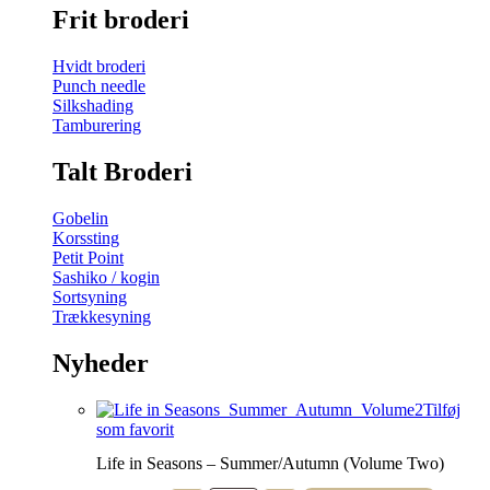
Frit broderi
Hvidt broderi
Punch needle
Silkshading
Tamburering
Talt Broderi
Gobelin
Korssting
Petit Point
Sashiko / kogin
Sortsyning
Trækkesyning
Nyheder
Tilføj
som favorit
Life in Seasons – Summer/Autumn (Volume Two)