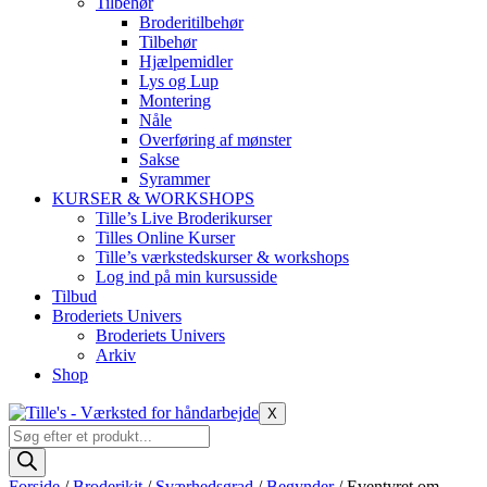
Tilbehør
Broderitilbehør
Tilbehør
Hjælpemidler
Lys og Lup
Montering
Nåle
Overføring af mønster
Sakse
Syrammer
KURSER & WORKSHOPS
Tille’s Live Broderikurser
Tilles Online Kurser
Tille’s værkstedskurser & workshops
Log ind på min kursusside
Tilbud
Broderiets Univers
Broderiets Univers
Arkiv
Shop
X
Products
search
Forside
/
Broderikit
/
Sværhedsgrad
/
Begynder
/ Eventyret om