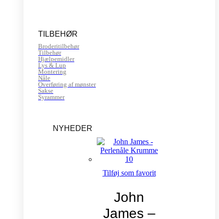
TILBEHØR
Broderitilbehør
Tilbehør
Hjælpemidler
Lys & Lup
Montering
Nåle
Overføring af mønster
Sakse
Syrammer
NYHEDER
Tilføj som favorit
John
James –