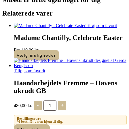
Relaterede varer
Tilføj som favorit
Madame Chantilly, Celebrate Easter
Fra
110,00
kr.
Vælg muligheder
Dette
vare
har
Tilføj som favorit
flere
varianter.
Haandarbejdets Fremme – Havens
Mulighederne
ukrudt GB
kan
vælges
på
Haandarbejdets
480,00
kr.
-
+
varesiden
Fremme
-
Havens
Bestillingsvare
ukrudt
Vi bestiller varen hjem til dig.
GB