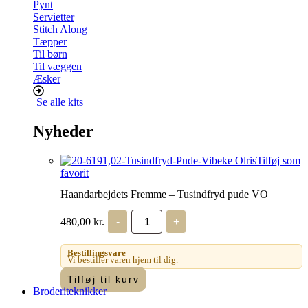
Pynt
Servietter
Stitch Along
Tæpper
Til børn
Til væggen
Æsker
Se alle kits
Nyheder
Tilføj som
favorit
Haandarbejdets Fremme – Tusindfryd pude VO
Haandarbejdets
480,00
kr.
-
+
Fremme
-
Tusindfryd
Bestillingsvare
pude
Vi bestiller varen hjem til dig.
VO
Tilføj til kurv
antal
Broderiteknikker