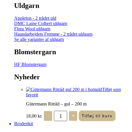
Uldgarn
Appleton - 2 trådet uld
DMC Laine Colbert uldgarn
Flora Wool uldgarn
Haandarbejdets Fremme - 2 trådet uldgarn
Se alle varianter af uldgarn
Blomstergarn
HF Blomstergarn
Nyheder
Tilføj som
favorit
Gütermann Ritråd – gul – 200 m
Gütermann
18,00
kr.
-
+
Tilføj til kurv
Ritråd
-
Broderikit
gul
-