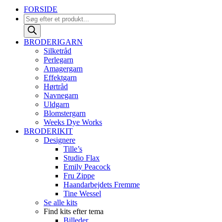
FORSIDE
Products
search
BRODERIGARN
Silketråd
Perlegarn
Amagergarn
Effektgarn
Hørtråd
Navnegarn
Uldgarn
Blomstergarn
Weeks Dye Works
BRODERIKIT
Designere
Tille’s
Studio Flax
Emily Peacock
Fru Zippe
Haandarbejdets Fremme
Tine Wessel
Se alle kits
Find kits efter tema
Billeder