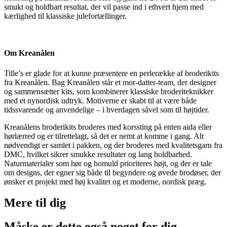
smukt og holdbart resultat, der vil passe ind i ethvert hjem med
kærlighed til klassiske julefortællinger.
Om Kreanålen
Tille’s er glade for at kunne præsentere en perlerække af broderikits
fra Kreanålen. Bag Kreanålen står et mor-datter-team, der designer
og sammensætter kits, som kombinerer klassiske broderiteknikker
med et nynordisk udtryk. Motiverne er skabt til at være både
tidssvarende og anvendelige – i hverdagen såvel som til højtider.
Kreanålens broderikits broderes med korssting på enten aida eller
hørlærred og er tilrettelagt, så det er nemt at komme i gang. Alt
nødvendigt er samlet i pakken, og der broderes med kvalitetsgarn fra
DMC, hvilket sikrer smukke resultater og lang holdbarhed.
Naturmaterialer som hør og bomuld prioriteres højt, og der er tale
om designs, der egner sig både til begyndere og øvede brodøser, der
ønsker et projekt med høj kvalitet og et moderne, nordisk præg.
Mere til
dig
Måske er dette også
noget for dig