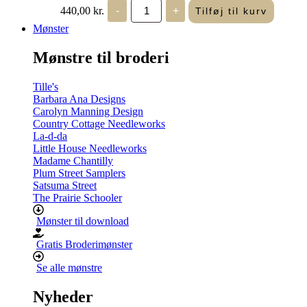
Life
440,00
kr.
-
+
Tilføj til kurv
in
Seasons
Mønster
-
Summer/Autumn
Mønstre til broderi
(Volume
Two)
antal
Tille's
Barbara Ana Designs
Carolyn Manning Design
Country Cottage Needleworks
La-d-da
Little House Needleworks
Madame Chantilly
Plum Street Samplers
Satsuma Street
The Prairie Schooler
Mønster til download
Gratis Broderimønster
Se alle mønstre
Nyheder