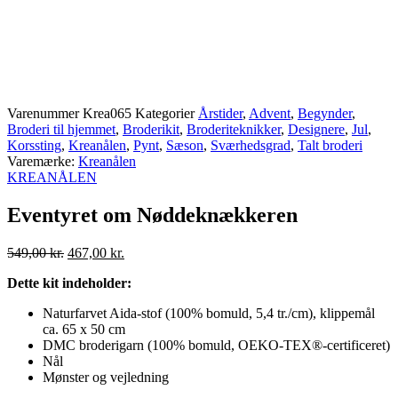
Varenummer
Krea065
Kategorier
Årstider
,
Advent
,
Begynder
,
Broderi til hjemmet
,
Broderikit
,
Broderiteknikker
,
Designere
,
Jul
,
Korssting
,
Kreanålen
,
Pynt
,
Sæson
,
Sværhedsgrad
,
Talt broderi
Varemærke:
Kreanålen
KREANÅLEN
Eventyret om Nøddeknækkeren
Den
Aktuel
549,00
kr.
467,00
kr.
oprindelige
pris
Dette kit indeholder:
pris
er:
var:
467,00 kr..
Naturfarvet Aida-stof (100% bomuld, 5,4 tr./cm), klippemål
549,00 kr..
ca. 65 x 50 cm
DMC broderigarn (100% bomuld, OEKO-TEX®-certificeret)
Nål
Mønster og vejledning