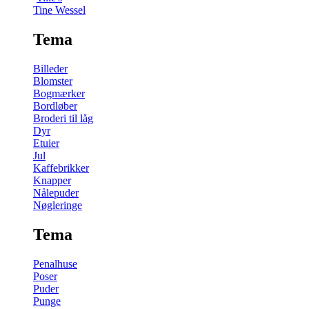
Tine Wessel
Tema
Billeder
Blomster
Bogmærker
Bordløber
Broderi til låg
Dyr
Etuier
Jul
Kaffebrikker
Knapper
Nålepuder
Nøgleringe
Tema
Penalhuse
Poser
Puder
Punge