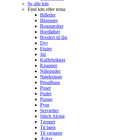
Se alle kits
Find kits efter tema
Billeder
Blomster
Bogmærker
Bordløber
Broderi til låg
Dyr
Etuier
Jul
Kaffebrikker
Knapper
Nålepuder
Nøgleringe
Penalhuse
Poser
Puder
Punge
Pynt
Servietter
Stitch Along
Tæpper
Til børn
Til væggen
Æsker