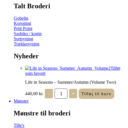
Talt Broderi
Gobelin
Korssting
Petit Point
Sashiko / kogin
Sortsyning
Trækkesyning
Nyheder
Tilføj
som favorit
Life in Seasons – Summer/Autumn (Volume Two)
Life
440,00
kr.
-
+
Tilføj til kurv
in
Seasons
Mønster
-
Summer/Autumn
Mønstre til broderi
(Volume
Two)
antal
Tille's