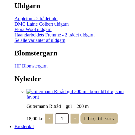
Uldgarn
Appleton - 2 trådet uld
DMC Laine Colbert uldgarn
Flora Wool uldgarn
Haandarbejdets Fremme - 2 trådet uldgarn
Se alle varianter af uldgarn
Blomstergarn
HF Blomstergarn
Nyheder
Tilføj som
favorit
Gütermann Ritråd – gul – 200 m
Gütermann
18,00
kr.
-
+
Tilføj til kurv
Ritråd
-
Broderikit
gul
-