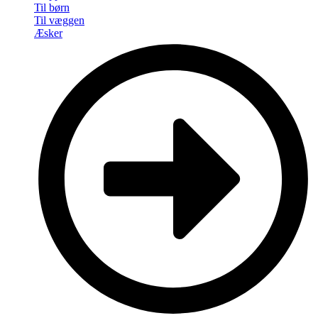
Til børn
Til væggen
Æsker