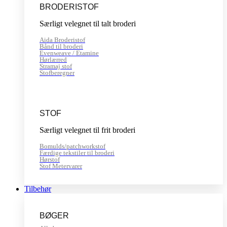
BRODERISTOF
Særligt velegnet til talt broderi
Aida Broderistof
Bånd til broderi
Evenweave / Etamine
Hørlærred
Stramaj stof
Stofberegner
STOF
Særligt velegnet til frit broderi
Bomulds/patchworkstof
Færdige tekstiler til broderi
Hørstof
Stof Metervarer
Tilbehør
BØGER