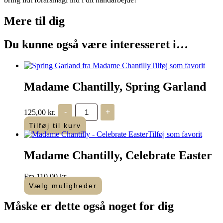
Mere til
dig
Du kunne også være interesseret i…
Tilføj som favorit
Madame Chantilly, Spring Garland
Madame
125,00
kr.
-
+
Chantilly,
Spring
Tilføj til kurv
Garland
Tilføj som favorit
antal
Madame Chantilly, Celebrate Easter
Fra
110,00
kr.
Vælg muligheder
Dette
vare
Måske er dette også
noget for dig
har
flere