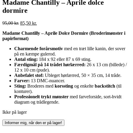
Madame Chantilly – Aprile dolce
dormire
Den
Aktuel
95,00
kr.
85,50
kr.
oprindelige
pris
Madame Chantilly – Aprile Dolce Dormire (Broderimønster i
pris
er:
papirformat)
var:
85,50 kr..
95,00 kr..
Charmende forårsmotiv
med en træt lille kanin, der sover
på en kæmpe gulerod.
Antal sting:
184 x 92 eller 87 x 69 sting.
Færdigmål på 14 trådet hørlærred:
26 x 13 cm (billede) /
12 x 10 cm (pude).
Anbefalet stof:
Ubleget hørlærred, 50 × 35 cm, 14 tråde.
Farver:
13 DMC-nuancer.
Sting:
Broderes med
korssting
og enkelte
backstitch
(til
konturer).
Professionelt trykt mønster
med farveforside, sort-hvidt
diagram og trådlegende.
Ikke på lager
Informer mig, når den er på lager!