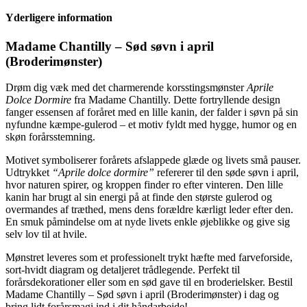
Yderligere information
Madame Chantilly – Sød søvn i april
(Broderimønster)
Drøm dig væk med det charmerende korsstingsmønster
Aprile
Dolce Dormire
fra Madame Chantilly. Dette fortryllende design
fanger essensen af foråret med en lille kanin, der falder i søvn på sin
nyfundne kæmpe-gulerod – et motiv fyldt med hygge, humor og en
skøn forårsstemning.
Motivet symboliserer forårets afslappede glæde og livets små pauser.
Udtrykket
“Aprile dolce dormire”
refererer til den søde søvn i april,
hvor naturen spirer, og kroppen finder ro efter vinteren. Den lille
kanin har brugt al sin energi på at finde den største gulerod og
overmandes af træthed, mens dens forældre kærligt leder efter den.
En smuk påmindelse om at nyde livets enkle øjeblikke og give sig
selv lov til at hvile.
Mønstret leveres som et professionelt trykt hæfte med farveforside,
sort-hvidt diagram og detaljeret trådlegende. Perfekt til
forårsdekorationer eller som en sød gave til en broderielsker. Bestil
Madame Chantilly – Sød søvn i april (Broderimønster) i dag og
bring lidt forårsmagi ind i dit håndarbejde!