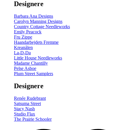
Designere
200
m
antal
Barbara Ana Designs
Carolyn Manning Designs
Country Cottage Needleworks
Emily Peacock
Fru Zippe
Haandarbejdets Fremme
Kreanålen
La-D-Da
Little House Needleworks
Madame Chantilly
Pelse Asboe
Plum Street Samplers
Designere
Renée Rudebrant
Satsuma Street
Stacy Nash
Studio Flax
The Prairie Schooler