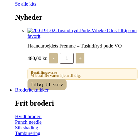
Se alle kits
Nyheder
Tilføj som
favorit
Haandarbejdets Fremme – Tusindfryd pude VO
Haandarbejdets
480,00
kr.
-
+
Fremme
-
Tusindfryd
Bestillingsvare
pude
Vi bestiller varen hjem til dig.
VO
Tilføj til kurv
antal
Broderiteknikker
Frit broderi
Hvidt broderi
Punch needle
Silkshading
Tamburering