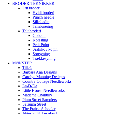
BRODERITEKNIKKER
Frit broderi
Hvidt broderi
Punch needle
Silkshading
Tamburering
Talt broderi
Gobelin
Korssting
Petit Point
Sashiko / kogin
Sortsyning
Trækkesyning
MØNSTER
Tille’s
Barbara Ana Designs
Carolyn Manning Designs
Country Cottage Needleworks
La-D-Da
Little House Needleworks
Madame Chantilly
Plum Street Samplers
Satsuma Street
The Prairie Schooler
Mønster til download