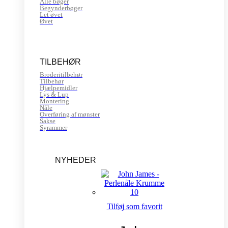
Alle bøger
Begynderbøger
Let øvet
Øvet
TILBEHØR
Broderitilbehør
Tilbehør
Hjælpemidler
Lys & Lup
Montering
Nåle
Overføring af mønster
Sakse
Syrammer
NYHEDER
Tilføj som favorit