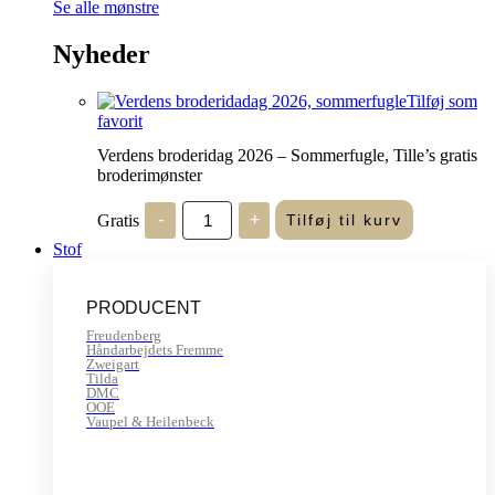
Se alle mønstre
Nyheder
Tilføj som
favorit
Verdens broderidag 2026 – Sommerfugle, Tille’s gratis
broderimønster
Verdens
Gratis
-
+
Tilføj til kurv
broderidag
2026
Stof
-
Sommerfugle,
Tille's
PRODUCENT
gratis
broderimønster
Freudenberg
antal
Håndarbejdets Fremme
Zweigart
Tilda
DMC
OOE
Vaupel & Heilenbeck