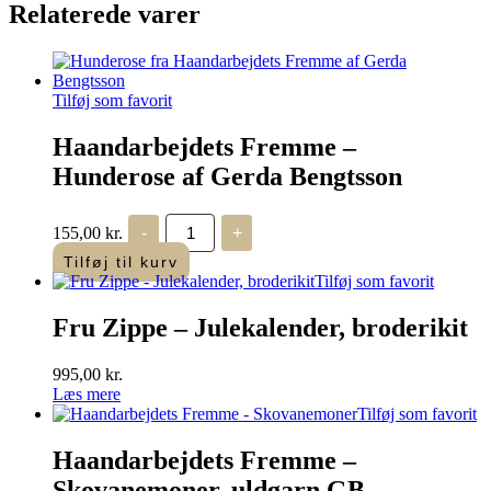
Relaterede varer
varianter.
Mulighederne
kan
vælges
på
Tilføj som favorit
varesiden
Haandarbejdets Fremme –
Hunderose af Gerda Bengtsson
Haandarbejdets
155,00
kr.
-
+
Fremme
-
Tilføj til kurv
Hunderose
Tilføj som favorit
af
Gerda
Fru Zippe – Julekalender, broderikit
Bengtsson
antal
995,00
kr.
Læs mere
Tilføj som favorit
Haandarbejdets Fremme –
Skovanemoner, uldgarn GB