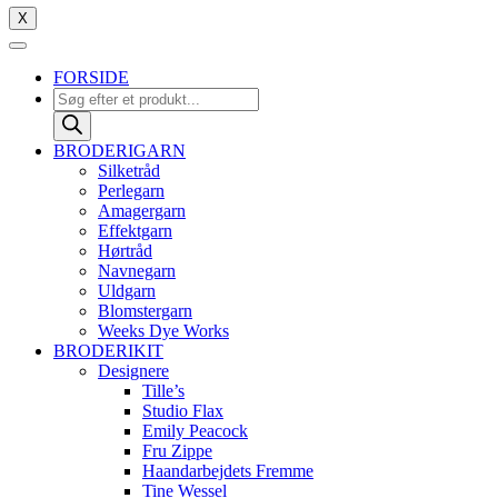
X
FORSIDE
Products
search
BRODERIGARN
Silketråd
Perlegarn
Amagergarn
Effektgarn
Hørtråd
Navnegarn
Uldgarn
Blomstergarn
Weeks Dye Works
BRODERIKIT
Designere
Tille’s
Studio Flax
Emily Peacock
Fru Zippe
Haandarbejdets Fremme
Tine Wessel