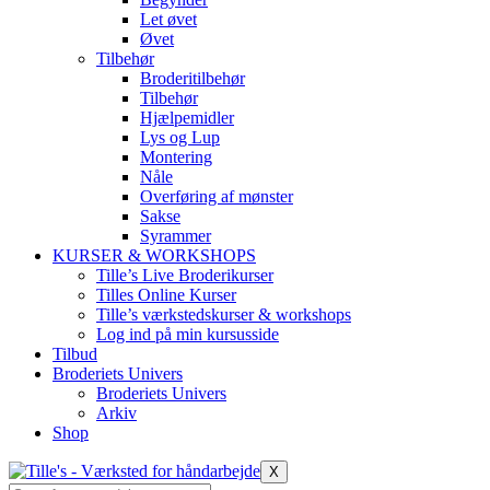
Let øvet
Øvet
Tilbehør
Broderitilbehør
Tilbehør
Hjælpemidler
Lys og Lup
Montering
Nåle
Overføring af mønster
Sakse
Syrammer
KURSER & WORKSHOPS
Tille’s Live Broderikurser
Tilles Online Kurser
Tille’s værkstedskurser & workshops
Log ind på min kursusside
Tilbud
Broderiets Univers
Broderiets Univers
Arkiv
Shop
X