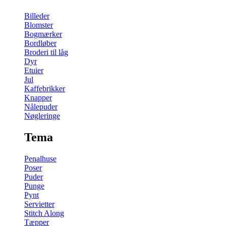
Billeder
Blomster
Bogmærker
Bordløber
Broderi til låg
Dyr
Etuier
Jul
Kaffebrikker
Knapper
Nålepuder
Nøgleringe
Tema
Penalhuse
Poser
Puder
Punge
Pynt
Servietter
Stitch Along
Tæpper