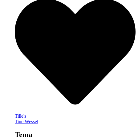
Tille's
Tine Wessel
Tema