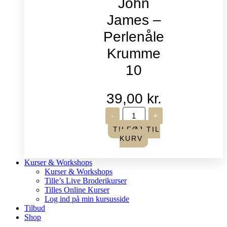
John
James –
Perlenåle
Krumme
10
39,00
kr.
John
-
+
James
-
TILFØJ TIL
Perlenåle
KURV
Krumme
10
antal
Kurser & Workshops
Kurser & Workshops
Tille’s Live Broderikurser
Tilles Online Kurser
Log ind på min kursusside
Tilbud
Shop