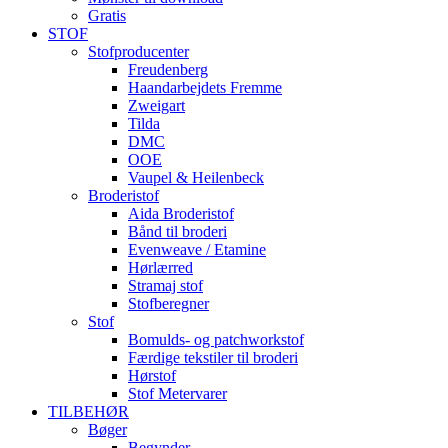
Gratis
STOF
Stofproducenter
Freudenberg
Haandarbejdets Fremme
Zweigart
Tilda
DMC
OOE
Vaupel & Heilenbeck
Broderistof
Aida Broderistof
Bånd til broderi
Evenweave / Etamine
Hørlærred
Stramaj stof
Stofberegner
Stof
Bomulds- og patchworkstof
Færdige tekstiler til broderi
Hørstof
Stof Metervarer
TILBEHØR
Bøger
Begynder