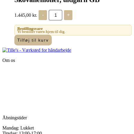
Haandarbejdets
1.445,00
kr.
-
+
Fremme
-
Skovanemoner,
Bestillingsvare
uldgarn
Vi bestiller varen hjem til dig.
GB
Tilføj til kurv
antal
Om os
Tille’s – Værksted
for håndarbejde
Vandmanden 12B
9200 Aalborg SV
Tlf.: +45
81987264
Mail:
info@tilles.dk
CVR: 42501328
Åbningstider
Mandag: Lukket
Tirsdag: 13:00-17:00