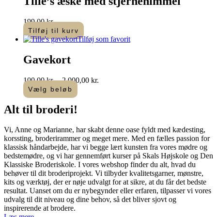
Tille’s æske med stjernehimmel
199,00
kr.
Tilføj til kurv
Tilføj som favorit
Gavekort
Prisinterval:
100,00
kr.
–
2.000,00
kr.
100,00 kr.
Vælg beløb
Dette
til
vare
2.000,00 kr.
Alt til
broderi
!​
har
flere
Vi, Anne og Marianne, har skabt denne oase fyldt med kædesting,
varianter.
korssting, broderirammer og meget mere. Med en fælles passion for
Mulighederne
klassisk håndarbejde, har vi begge lært kunsten fra vores mødre og
kan
bedstemødre, og vi har gennemført kurser på Skals Højskole og Den
vælges
Klassiske Broderiskole. I vores webshop finder du alt, hvad du
på
behøver til dit broderiprojekt. Vi tilbyder kvalitetsgarner, mønstre,
varesiden
kits og værktøj, der er nøje udvalgt for at sikre, at du får det bedste
resultat. Uanset om du er nybegynder eller erfaren, tilpasser vi vores
udvalg til dit niveau og dine behov, så det bliver sjovt og
inspirerende at brodere.
Læs mere