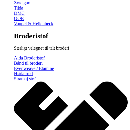
Zweigart
Tilda
DMC
OOE
Vaupel & Heilenbeck
Broderistof
Særligt velegnet til talt broderi
Aida Broderistof
Bånd til broderi
Evenweave / Etamine
Hørlærred
Stramaj stof