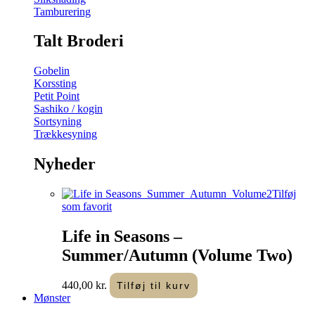
Tamburering
Talt Broderi
Gobelin
Korssting
Petit Point
Sashiko / kogin
Sortsyning
Trækkesyning
Nyheder
Tilføj
som favorit
Life in Seasons –
Summer/Autumn (Volume Two)
440,00
kr.
Tilføj til kurv
Mønster