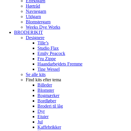
Effektgarn
Hørtråd
Navnegarn
Uldgarn
Blomstergarn
Weeks Dye Works
BRODERIKIT
Designere
Tille’s
Studio Flax
Emily Peacock
Fru Zippe
Haandarbejdets Fremme
Tine Wessel
Se alle kits
Find kits efter tema
Billeder
Blomster
Bogmærker
Bordløber
Broderi til låg
Dyr
Etuier
Jul
Kaffebrikker