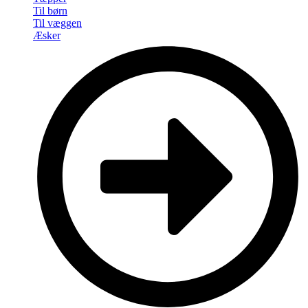
Til børn
Til væggen
Æsker