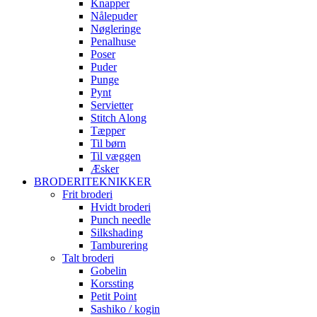
Knapper
Nålepuder
Nøgleringe
Penalhuse
Poser
Puder
Punge
Pynt
Servietter
Stitch Along
Tæpper
Til børn
Til væggen
Æsker
BRODERITEKNIKKER
Frit broderi
Hvidt broderi
Punch needle
Silkshading
Tamburering
Talt broderi
Gobelin
Korssting
Petit Point
Sashiko / kogin