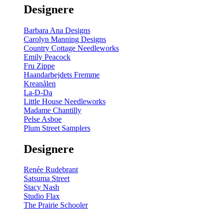
Designere
Barbara Ana Designs
Carolyn Manning Designs
Country Cottage Needleworks
Emily Peacock
Fru Zippe
Haandarbejdets Fremme
Kreanålen
La-D-Da
Little House Needleworks
Madame Chantilly
Pelse Asboe
Plum Street Samplers
Designere
Renée Rudebrant
Satsuma Street
Stacy Nash
Studio Flax
The Prairie Schooler