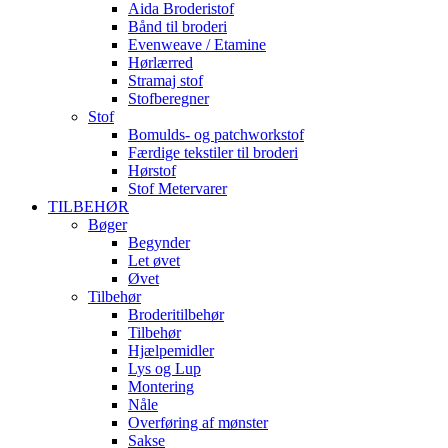
Aida Broderistof
Bånd til broderi
Evenweave / Etamine
Hørlærred
Stramaj stof
Stofberegner
Stof
Bomulds- og patchworkstof
Færdige tekstiler til broderi
Hørstof
Stof Metervarer
TILBEHØR
Bøger
Begynder
Let øvet
Øvet
Tilbehør
Broderitilbehør
Tilbehør
Hjælpemidler
Lys og Lup
Montering
Nåle
Overføring af mønster
Sakse