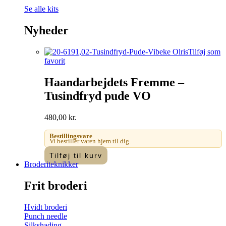
Se alle kits
Nyheder
Tilføj som
favorit
Haandarbejdets Fremme –
Tusindfryd pude VO
480,00
kr.
Bestillingsvare
Vi bestiller varen hjem til dig.
Tilføj til kurv
Broderiteknikker
Frit broderi
Hvidt broderi
Punch needle
Silkshading