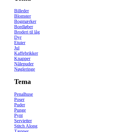
Billeder
Blomster
Bogmærker
Bordløber
Broderi til låg
Dyr
Etuier
Jul
Kaffebrikker
Knapper
Nålepuder
Nøgleringe
Tema
Penalhuse
Poser
Puder
Punge
Pynt
Servietter
Stitch Along
Tæpper