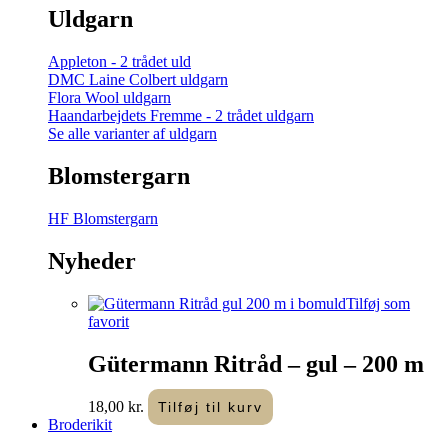
Uldgarn
Appleton - 2 trådet uld
DMC Laine Colbert uldgarn
Flora Wool uldgarn
Haandarbejdets Fremme - 2 trådet uldgarn
Se alle varianter af uldgarn
Blomstergarn
HF Blomstergarn
Nyheder
Tilføj som
favorit
Gütermann Ritråd – gul – 200 m
18,00
kr.
Tilføj til kurv
Broderikit