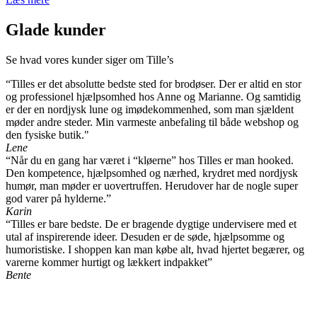
Glade kunder
Se hvad vores kunder siger om Tille’s
“Tilles er det absolutte bedste sted for brodøser. Der er altid en stor
og professionel hjælpsomhed hos Anne og Marianne. Og samtidig
er der en nordjysk lune og imødekommenhed, som man sjældent
møder andre steder. Min varmeste anbefaling til både webshop og
den fysiske butik."
Lene
“Når du en gang har været i “kløerne” hos Tilles er man hooked.
Den kompetence, hjælpsomhed og nærhed, krydret med nordjysk
humør, man møder er uovertruffen. Herudover har de nogle super
god varer på hylderne.”
Karin
“Tilles er bare bedste. De er bragende dygtige undervisere med et
utal af inspirerende ideer. Desuden er de søde, hjælpsomme og
humoristiske. I shoppen kan man købe alt, hvad hjertet begærer, og
varerne kommer hurtigt og lækkert indpakket”
Bente