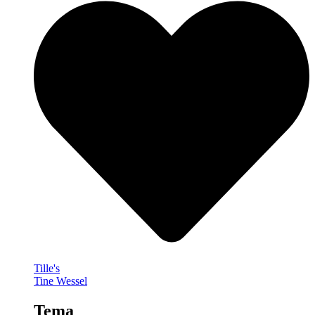
Tille's
Tine Wessel
Tema