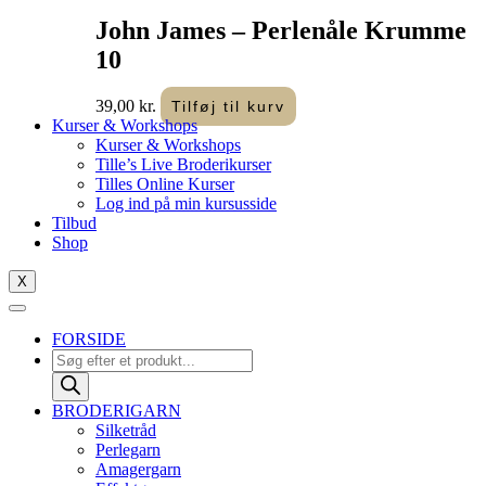
John James – Perlenåle Krumme
10
39,00
kr.
Tilføj til kurv
Kurser & Workshops
Kurser & Workshops
Tille’s Live Broderikurser
Tilles Online Kurser
Log ind på min kursusside
Tilbud
Shop
X
FORSIDE
Products
search
BRODERIGARN
Silketråd
Perlegarn
Amagergarn