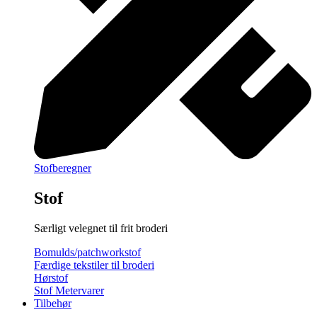
Stofberegner
Stof
Særligt velegnet til frit broderi
Bomulds/patchworkstof
Færdige tekstiler til broderi
Hørstof
Stof Metervarer
Tilbehør