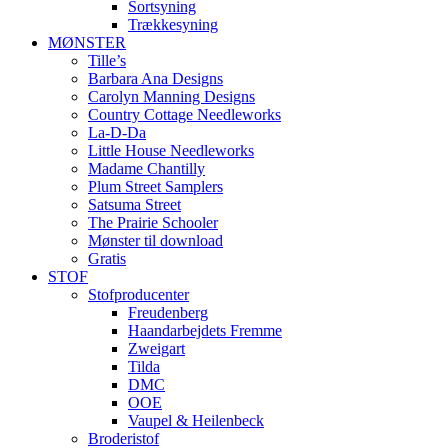
Sortsyning
Trækkesyning
MØNSTER
Tille’s
Barbara Ana Designs
Carolyn Manning Designs
Country Cottage Needleworks
La-D-Da
Little House Needleworks
Madame Chantilly
Plum Street Samplers
Satsuma Street
The Prairie Schooler
Mønster til download
Gratis
STOF
Stofproducenter
Freudenberg
Haandarbejdets Fremme
Zweigart
Tilda
DMC
OOE
Vaupel & Heilenbeck
Broderistof