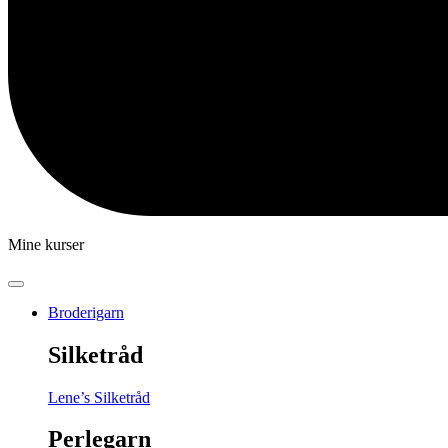
Mine kurser
Broderigarn
Silketråd
Lene’s Silketråd
Perlegarn