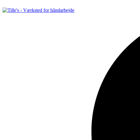
Videre
til
indhold