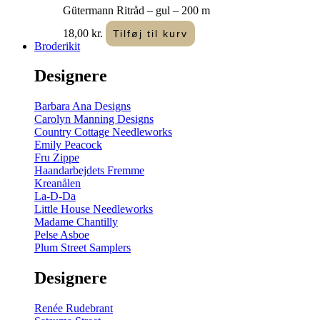
Gütermann Ritråd – gul – 200 m
18,00
kr.
Tilføj til kurv
Broderikit
Designere
Barbara Ana Designs
Carolyn Manning Designs
Country Cottage Needleworks
Emily Peacock
Fru Zippe
Haandarbejdets Fremme
Kreanålen
La-D-Da
Little House Needleworks
Madame Chantilly
Pelse Asboe
Plum Street Samplers
Designere
Renée Rudebrant