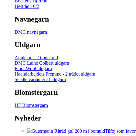
Bockens Hørtråd
Hørtråd 16/2
Navnegarn
DMC navnegarn
Uldgarn
Appleton - 2 trådet uld
DMC Laine Colbert uldgarn
Flora Wool uldgarn
Haandarbejdets Fremme - 2 trådet uldgarn
Se alle varianter af uldgarn
Blomstergarn
HF Blomstergarn
Nyheder
Tilføj som favor