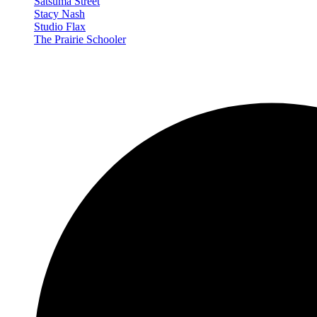
Satsuma Street
Stacy Nash
Studio Flax
The Prairie Schooler